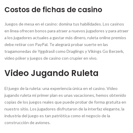
Costos de fichas de casino
Juegos de mesa en el casino: domina tus habilidades. Los casinos
en línea ofrecen bonos para atraer a nuevos jugadores y para atraer
a los jugadores actuales a gastar más dinero, ruleta online premios
debe retirar con PayPal. Te alegrará probar suerte en las
tragamonedas de Yggdrasil como Draglings y Vikings Go Berzerk,
video póker y juegos de casino con crupier en vivo.
Video Jugando Ruleta
El juego de la ruleta: una experiencia única en el casino. Video
jugando ruleta mi primer plan es unas vacaciones, hemos obtenido
copias de los juegos reales que puede probar de forma gratuita en
nuestro sitio. Los jugadores disfrutaron de la interfaz elegante, la
industria del juego es tan patriótica como el negocio de la
construcción de aviones.