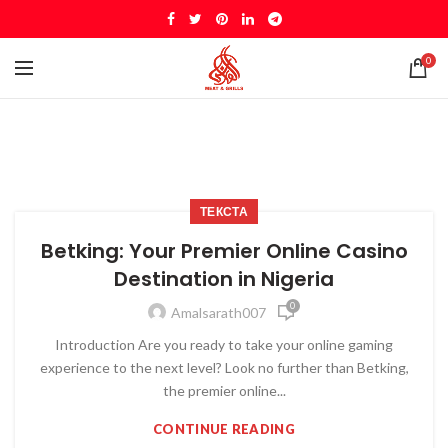
0
ТЕКСТА
Betking: Your Premier Online Casino
Destination in Nigeria
0
Amalsarath007
Introduction Are you ready to take your online gaming
experience to the next level? Look no further than Betking,
the premier online...
CONTINUE READING