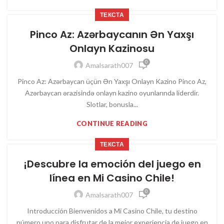
ТЕКСТА
Pinco Az: Azərbaycanın Ən Yaxşı
Onlayn Kazinosu
0
Amalsarath007
Pinco Az: Azərbaycan üçün Ən Yaxşı Onlayn Kazino Pinco Az,
Azərbaycan ərazisində onlayn kazino oyunlarında liderdir.
Slotlar, bonusla...
CONTINUE READING
ТЕКСТА
¡Descubre la emoción del juego en
línea en Mi Casino Chile!
0
Amalsarath007
Introducción Bienvenidos a Mi Casino Chile, tu destino
número uno para disfrutar de la mejor experiencia de juego en