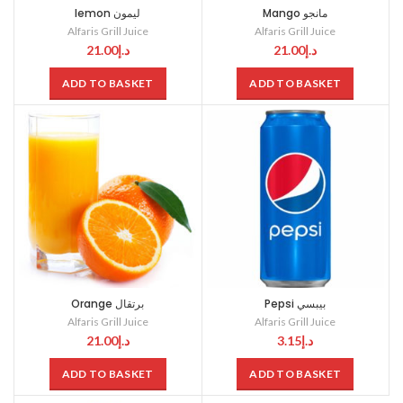
Mango مانجو
lemon ليمون
Alfaris Grill Juice
Alfaris Grill Juice
21.00
د.إ
21.00
د.إ
ADD TO BASKET
ADD TO BASKET
Pepsi بيبسي
Orange برتقال
Alfaris Grill Juice
Alfaris Grill Juice
21.00
د.إ
3.15
د.إ
ADD TO BASKET
ADD TO BASKET