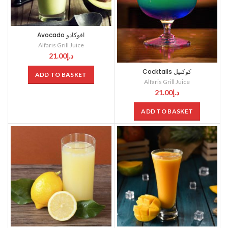
Avocado افوكادو
Alfaris Grill Juice
21.00
د.إ
Cocktails كوكتيل
ADD TO BASKET
Alfaris Grill Juice
21.00
د.إ
ADD TO BASKET