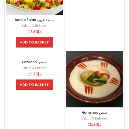
Arabic Salad سلطة عربي
Salads & Entrees
12.60
د.إ
ADD TO BASKET
Fatooch فتوش
Salads & Entrees
15.75
د.إ
ADD TO BASKET
Hommos حمص
Salads & Entrees
10.50
د.إ