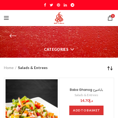
0
CATEGORIES
Home
Salads & Entrees
Baba Ghanog باباغنوج
Salads & Entrees
14.70
د.إ
ADD TO BASKET