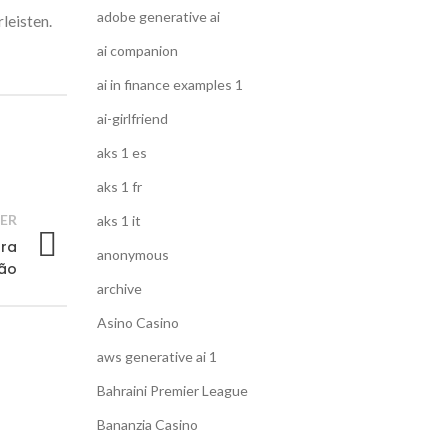
adobe generative ai
leisten.
ai companion
ai in finance examples 1
ai-girlfriend
aks 1 es
aks 1 fr
ER
aks 1 it
ara
anonymous
ão
archive
Asino Casino
aws generative ai 1
Bahraini Premier League
Bananzia Casino