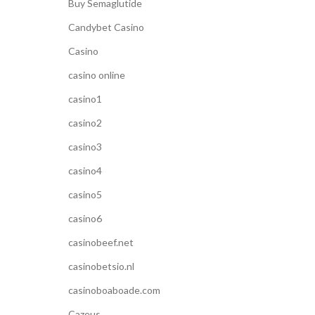
Buy Semaglutide
Candybet Casino
Casino
casino online
casino1
casino2
casino3
casino4
casino5
casino6
casinobeef.net
casinobetsio.nl
casinoboaboade.com
Cazeus