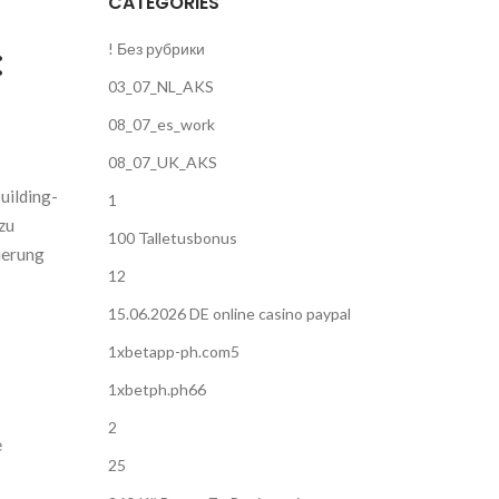
CATEGORIES
:
! Без рубрики
03_07_NL_AKS
08_07_es_work
08_07_UK_AKS
uilding-
1
zu
100 Talletusbonus
ierung
12
15.06.2026 DE online casino paypal
1xbetapp-ph.com5
1xbetph.ph66
2
e
25