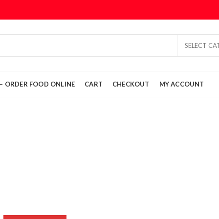
SELECT C
L – ORDER FOOD ONLINE
CART
CHECKOUT
MY ACCOUNT