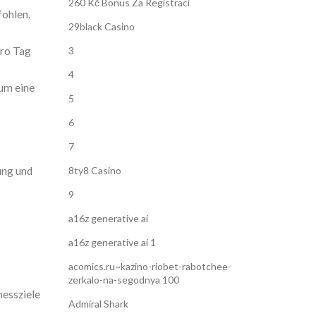
260 Kč Bonus Za Registraci
fohlen.
29black Casino
ro Tag
3
4
 um eine
5
6
7
ung und
8ty8 Casino
9
a16z generative ai
a16z generative ai 1
acomics.ru~kazino-riobet-rabotchee-
zerkalo-na-segodnya 100
nessziele
Admiral Shark