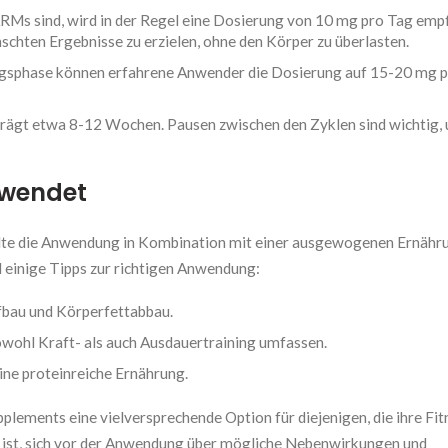
RMs sind, wird in der Regel eine Dosierung von 10 mg pro Tag emp
ünschten Ergebnisse zu erzielen, ohne den Körper zu überlasten.
sphase können erfahrene Anwender die Dosierung auf 15-20 mg p
trägt etwa 8-12 Wochen. Pausen zwischen den Zyklen sind wichtig,
nwendet
ollte die Anwendung in Kombination mit einer ausgewogenen Ernähr
 einige Tipps zur richtigen Anwendung:
ufbau und Körperfettabbau.
sowohl Kraft- als auch Ausdauertraining umfassen.
ine proteinreiche Ernährung.
ements eine vielversprechende Option für diejenigen, die ihre Fit
g ist, sich vor der Anwendung über mögliche Nebenwirkungen und