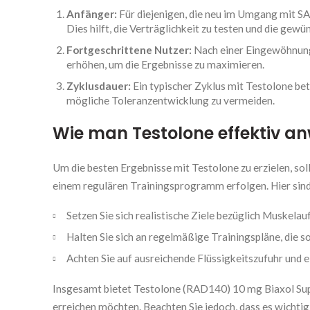
Anfänger:
Für diejenigen, die neu im Umgang mit SA
Dies hilft, die Verträglichkeit zu testen und die gew
Fortgeschrittene Nutzer:
Nach einer Eingewöhnung
erhöhen, um die Ergebnisse zu maximieren.
Zyklusdauer:
Ein typischer Zyklus mit Testolone be
mögliche Toleranzentwicklung zu vermeiden.
Wie man Testolone effektiv a
Um die besten Ergebnisse mit Testolone zu erzielen, s
einem regulären Trainingsprogramm erfolgen. Hier sind
Setzen Sie sich realistische Ziele bezüglich Muskela
Halten Sie sich an regelmäßige Trainingspläne, die 
Achten Sie auf ausreichende Flüssigkeitszufuhr und e
Insgesamt bietet Testolone (RAD140) 10 mg Biaxol Suppl
erreichen möchten. Beachten Sie jedoch, dass es wichti