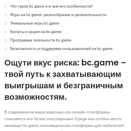
Что такое bc.game и в чем его особенности?
Игры на bc.game: разнообразие и увлекательность
Уникальные игры bc.game
Бонусы и акции на bc.game
Программа лояльности bc.game
Безопасность и поддержка пользователей на bc.game
Ощути вкус риска: bc.game –
твой путь к захватывающим
выигрышам и безграничным
возможностям.
В современном мире азартных игр онлайн-платформы
становятся все более популярными. Среди них особое место
занимает bc.game, инновационная платформа для любителей