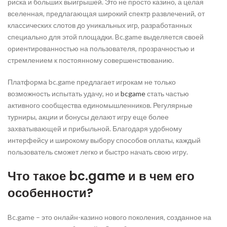
риска и больших выигрышей. Это не просто казино, а целая
вселенная, предлагающая широкий спектр развлечений, от
классических слотов до уникальных игр, разработанных
специально для этой площадки. Bc.game выделяется своей
ориентированностью на пользователя, прозрачностью и
стремлением к постоянному совершенствованию.
Платформа bc.game предлагает игрокам не только
возможность испытать удачу, но и
bcgame
стать частью
активного сообщества единомышленников. Регулярные
турниры, акции и бонусы делают игру еще более
захватывающей и прибыльной. Благодаря удобному
интерфейсу и широкому выбору способов оплаты, каждый
пользователь сможет легко и быстро начать свою игру.
Что такое bc.game и в чем его
особенности?
Bc.game – это онлайн-казино нового поколения, созданное на