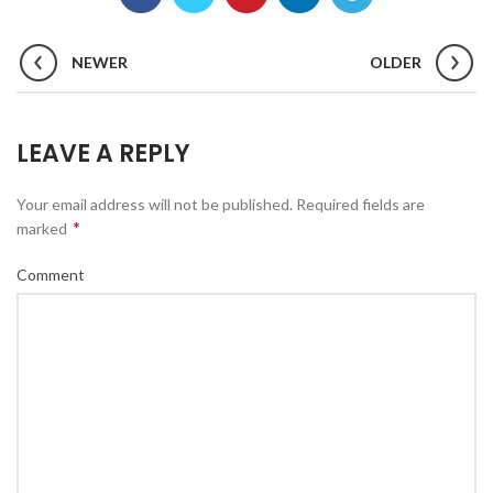
NEWER
OLDER
LEAVE A REPLY
Your email address will not be published.
Required fields are
*
marked
Comment