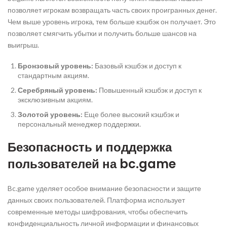
позволяет игрокам возвращать часть своих проигранных денег.
Чем выше уровень игрока, тем больше кэшбэк он получает. Это
позволяет смягчить убытки и получить больше шансов на
выигрыш.
Бронзовый уровень:
Базовый кэшбэк и доступ к
стандартным акциям.
Серебряный уровень:
Повышенный кэшбэк и доступ к
эксклюзивным акциям.
Золотой уровень:
Еще более высокий кэшбэк и
персональный менеджер поддержки.
Безопасность и поддержка
пользователей на bc.game
Bc.game уделяет особое внимание безопасности и защите
данных своих пользователей. Платформа использует
современные методы шифрования, чтобы обеспечить
конфиденциальность личной информации и финансовых