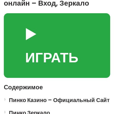
онлайн – Вход, Зеркало
▶️
ИГРАТЬ
Содержимое
Пинко Казино – Официальный Сайт
Пинко Зеркало