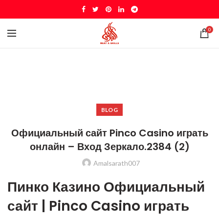
0
BLOG
Официальный сайт Pinco Casino играть
онлайн – Вход Зеркало.2384 (2)
Amalsarath007
Пинко Казино Официальный
сайт | Pinco Casino играть