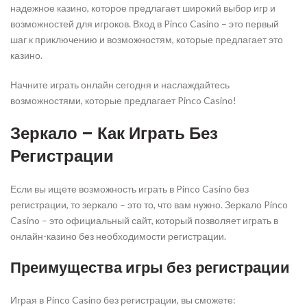
надежное казино, которое предлагает широкий выбор игр и
возможностей для игроков. Вход в Pinco Casino – это первый
шаг к приключению и возможностям, которые предлагает это
казино.
Начните играть онлайн сегодня и наслаждайтесь
возможностями, которые предлагает Pinco Casino!
Зеркало – Как Играть Без
Регистрации
Если вы ищете возможность играть в Pinco Casino без
регистрации, то зеркало – это то, что вам нужно. Зеркало Pinco
Casino – это официальный сайт, который позволяет играть в
онлайн-казино без необходимости регистрации.
Преимущества игры без регистрации
Играя в Pinco Casino без регистрации, вы сможете: