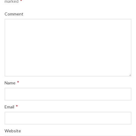
*
marked
Comment
*
Name
*
Email
Website