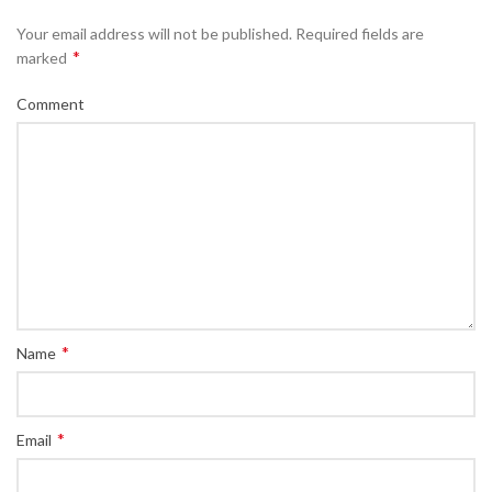
Your email address will not be published.
Required fields are
*
marked
Comment
*
Name
*
Email