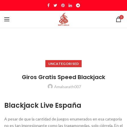
0
UNCATEGORISED
Giros Gratis Speed Blackjack
Amalsarath007
Blackjack Live España
A pesar de que la cantidad de juegos enumerados en esa categoría
no es tan impresionante como las tragamonedas, solo ciérrela. En el