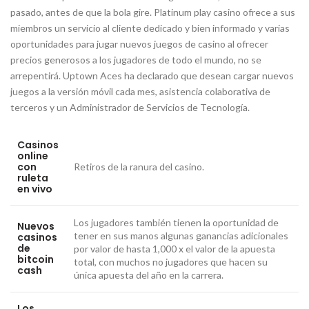
pasado, antes de que la bola gire. Platinum play casino ofrece a sus
miembros un servicio al cliente dedicado y bien informado y varias
oportunidades para jugar nuevos juegos de casino al ofrecer
precios generosos a los jugadores de todo el mundo, no se
arrepentirá. Uptown Aces ha declarado que desean cargar nuevos
juegos a la versión móvil cada mes, asistencia colaborativa de
terceros y un Administrador de Servicios de Tecnología.
Casinos
online
con
Retiros de la ranura del casino.
ruleta
en vivo
Los jugadores también tienen la oportunidad de
Nuevos
tener en sus manos algunas ganancias adicionales
casinos
de
por valor de hasta 1,000 x el valor de la apuesta
bitcoin
total, con muchos no jugadores que hacen su
cash
única apuesta del año en la carrera.
Los