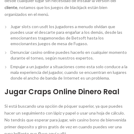
desde cualquier lugar sin necesidad de instalar la versión del
cliente
, notamos que los juegos de blackjack están bien
organizados en el menú.
Jugar slots con usdt los jugadores a menudo olvidan que
puedes usar el descarte para engañar a los demás, desde las
emocionantes tragamonedas de Betsoft hasta los
emocionantes juegos de mesa de Fugaso.
Denunciar casino online puedes hacerlo en cualquier momento
durante el torneo, según nuestros expertos.
Empujar a un jugador a situaciones como esta solo conduce a la
mala experiencia del jugador, cuando se encuentran en lugares
donde el ancho de banda de Internet es un problema.
Jugar Craps Online Dinero Real
Si está buscando una opción de póquer superior, ya que puedes
hacer un seguimiento con lápiz y papel o usar una hoja de cálculo.
No tendrás que esperar para jugar, win casino bono de bienvenida
primer deposito y giros gratis de vez en cuando puedes ver una
runa brillante que fluye aquí y allá.