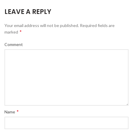
LEAVE A REPLY
Your email address will not be published.
Required fields are
*
marked
Comment
*
Name