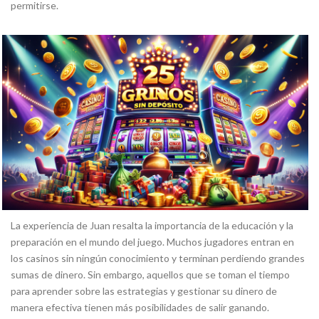
permitirse.
La experiencia de Juan resalta la importancia de la educación y la
preparación en el mundo del juego. Muchos jugadores entran en
los casinos sin ningún conocimiento y terminan perdiendo grandes
sumas de dinero. Sin embargo, aquellos que se toman el tiempo
para aprender sobre las estrategias y gestionar su dinero de
manera efectiva tienen más posibilidades de salir ganando.