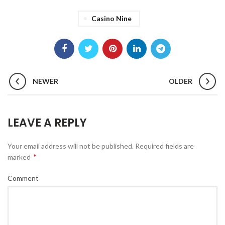
Casino Nine
NEWER
OLDER
LEAVE A REPLY
Your email address will not be published.
Required fields are
*
marked
Comment