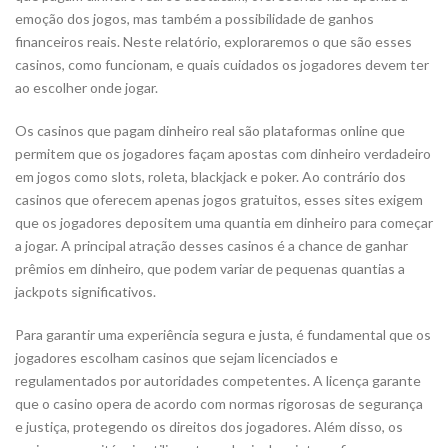
emoção dos jogos, mas também a possibilidade de ganhos
financeiros reais. Neste relatório, exploraremos o que são esses
casinos, como funcionam, e quais cuidados os jogadores devem ter
ao escolher onde jogar.
Os casinos que pagam dinheiro real são plataformas online que
permitem que os jogadores façam apostas com dinheiro verdadeiro
em jogos como slots, roleta, blackjack e poker. Ao contrário dos
casinos que oferecem apenas jogos gratuitos, esses sites exigem
que os jogadores depositem uma quantia em dinheiro para começar
a jogar. A principal atração desses casinos é a chance de ganhar
prêmios em dinheiro, que podem variar de pequenas quantias a
jackpots significativos.
Para garantir uma experiência segura e justa, é fundamental que os
jogadores escolham casinos que sejam licenciados e
regulamentados por autoridades competentes. A licença garante
que o casino opera de acordo com normas rigorosas de segurança
e justiça, protegendo os direitos dos jogadores. Além disso, os