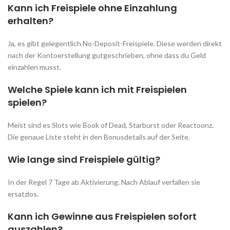
Kann ich Freispiele ohne Einzahlung
erhalten?
Ja, es gibt gelegentlich No-Deposit-Freispiele. Diese werden direkt
nach der Kontoerstellung gutgeschrieben, ohne dass du Geld
einzahlen musst.
Welche Spiele kann ich mit Freispielen
spielen?
Meist sind es Slots wie Book of Dead, Starburst oder Reactoonz.
Die genaue Liste steht in den Bonusdetails auf der Seite.
Wie lange sind Freispiele gültig?
In der Regel 7 Tage ab Aktivierung. Nach Ablauf verfallen sie
ersatzlos.
Kann ich Gewinne aus Freispielen sofort
auszahlen?