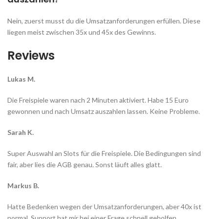
Nein, zuerst musst du die Umsatzanforderungen erfüllen. Diese
liegen meist zwischen 35x und 45x des Gewinns.
Reviews
Lukas M.
Die Freispiele waren nach 2 Minuten aktiviert. Habe 15 Euro
gewonnen und nach Umsatz auszahlen lassen. Keine Probleme.
Sarah K.
Super Auswahl an Slots für die Freispiele. Die Bedingungen sind
fair, aber lies die AGB genau. Sonst läuft alles glatt.
Markus B.
Hatte Bedenken wegen der Umsatzanforderungen, aber 40x ist
normal. Support hat mir bei einer Frage schnell geholfen.