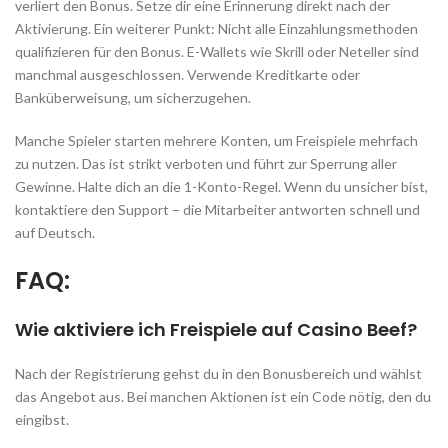
verliert den Bonus. Setze dir eine Erinnerung direkt nach der
Aktivierung. Ein weiterer Punkt: Nicht alle Einzahlungsmethoden
qualifizieren für den Bonus. E-Wallets wie Skrill oder Neteller sind
manchmal ausgeschlossen. Verwende Kreditkarte oder
Banküberweisung, um sicherzugehen.
Manche Spieler starten mehrere Konten, um Freispiele mehrfach
zu nutzen. Das ist strikt verboten und führt zur Sperrung aller
Gewinne. Halte dich an die 1-Konto-Regel. Wenn du unsicher bist,
kontaktiere den Support – die Mitarbeiter antworten schnell und
auf Deutsch.
FAQ:
Wie aktiviere ich Freispiele auf Casino Beef?
Nach der Registrierung gehst du in den Bonusbereich und wählst
das Angebot aus. Bei manchen Aktionen ist ein Code nötig, den du
eingibst.