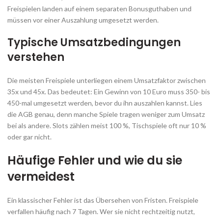
Freispielen landen auf einem separaten Bonusguthaben und
müssen vor einer Auszahlung umgesetzt werden.
Typische Umsatzbedingungen
verstehen
Die meisten Freispiele unterliegen einem Umsatzfaktor zwischen
35x und 45x. Das bedeutet: Ein Gewinn von 10 Euro muss 350- bis
450-mal umgesetzt werden, bevor du ihn auszahlen kannst. Lies
die AGB genau, denn manche Spiele tragen weniger zum Umsatz
bei als andere. Slots zählen meist 100 %, Tischspiele oft nur 10 %
oder gar nicht.
Häufige Fehler und wie du sie
vermeidest
Ein klassischer Fehler ist das Übersehen von Fristen. Freispiele
verfallen häufig nach 7 Tagen. Wer sie nicht rechtzeitig nutzt,