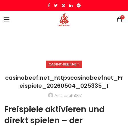
0
CASINOBEEF.NET
casinobeef.net_httpscasinobeefnet_Fr
eispiele_20260504_025335_1
Amalsarath007
Freispiele aktivieren und
direkt spielen – der