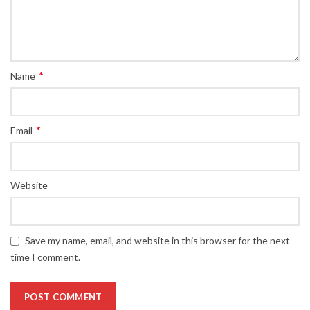
*
Name
*
Email
Website
Save my name, email, and website in this browser for the next
time I comment.