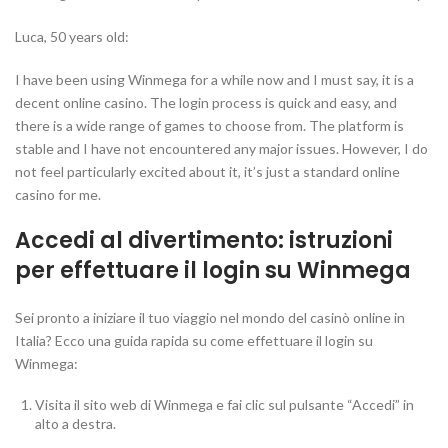
Luca, 50 years old:
I have been using Winmega for a while now and I must say, it is a
decent online casino. The login process is quick and easy, and
there is a wide range of games to choose from. The platform is
stable and I have not encountered any major issues. However, I do
not feel particularly excited about it, it’s just a standard online
casino for me.
Accedi al divertimento: istruzioni
per effettuare il login su Winmega
Sei pronto a iniziare il tuo viaggio nel mondo del casinò online in
Italia? Ecco una guida rapida su come effettuare il login su
Winmega:
Visita il sito web di Winmega e fai clic sul pulsante “Accedi” in
alto a destra.