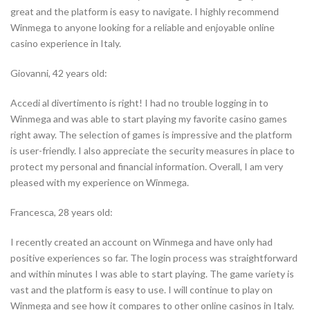
great and the platform is easy to navigate. I highly recommend
Winmega to anyone looking for a reliable and enjoyable online
casino experience in Italy.
Giovanni, 42 years old:
Accedi al divertimento is right! I had no trouble logging in to
Winmega and was able to start playing my favorite casino games
right away. The selection of games is impressive and the platform
is user-friendly. I also appreciate the security measures in place to
protect my personal and financial information. Overall, I am very
pleased with my experience on Winmega.
Francesca, 28 years old:
I recently created an account on Winmega and have only had
positive experiences so far. The login process was straightforward
and within minutes I was able to start playing. The game variety is
vast and the platform is easy to use. I will continue to play on
Winmega and see how it compares to other online casinos in Italy.