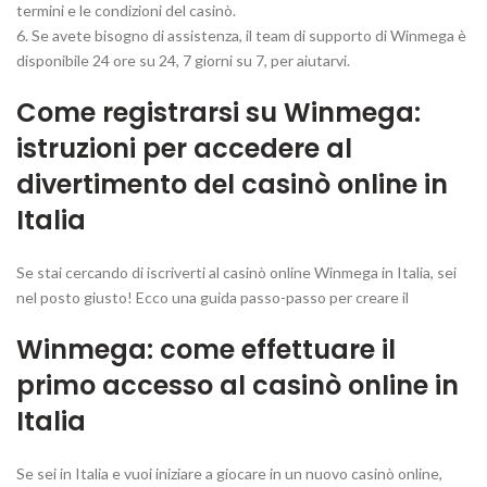
termini e le condizioni del casinò.
6. Se avete bisogno di assistenza, il team di supporto di Winmega è
disponibile 24 ore su 24, 7 giorni su 7, per aiutarvi.
Come registrarsi su Winmega:
istruzioni per accedere al
divertimento del casinò online in
Italia
Se stai cercando di iscriverti al casinò online Winmega in Italia, sei
nel posto giusto! Ecco una guida passo-passo per creare il
Winmega: come effettuare il
primo accesso al casinò online in
Italia
Se sei in Italia e vuoi iniziare a giocare in un nuovo casinò online,