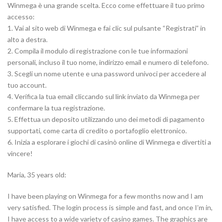
Winmega è una grande scelta. Ecco come effettuare il tuo primo
accesso:
1. Vai al sito web di Winmega e fai clic sul pulsante “Registrati” in
alto a destra.
2. Compila il modulo di registrazione con le tue informazioni
personali, incluso il tuo nome, indirizzo email e numero di telefono.
3. Scegli un nome utente e una password univoci per accedere al
tuo account.
4. Verifica la tua email cliccando sul link inviato da Winmega per
confermare la tua registrazione.
5. Effettua un deposito utilizzando uno dei metodi di pagamento
supportati, come carta di credito o portafoglio elettronico.
6. Inizia a esplorare i giochi di casinò online di Winmega e divertiti a
vincere!
Maria, 35 years old:
I have been playing on Winmega for a few months now and I am
very satisfied. The login process is simple and fast, and once I’m in,
I have access to a wide variety of casino games. The graphics are