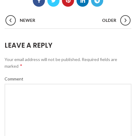
NEWER
OLDER
LEAVE A REPLY
Your email address will not be published.
Required fields are
*
marked
Comment