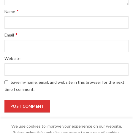
*
Name
*
Email
Website
Save my name, email, and website in this browser for the next
time I comment.
We use cookies to improve your experience on our website.
By browsing this website, you agree to our use of cookies.