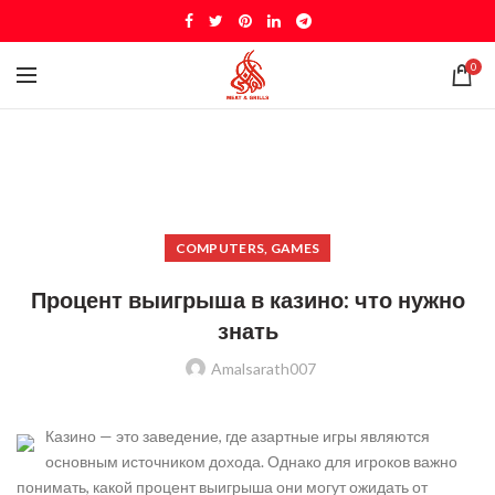
0
COMPUTERS, GAMES
Процент выигрыша в казино: что нужно
знать
Amalsarath007
Казино — это заведение, где азартные игры являются
основным источником дохода. Однако для игроков важно
понимать, какой процент выигрыша они могут ожидать от