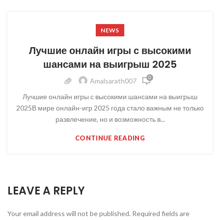
NEWS
Лучшие онлайн игры с высокими
шансами на выигрыш 2025
0
Amalsarath007
Лучшие онлайн игры с высокими шансами на выигрыш
2025В мире онлайн-игр 2025 года стало важным не только
развлечение, но и возможность в...
CONTINUE READING
LEAVE A REPLY
Your email address will not be published.
Required fields are