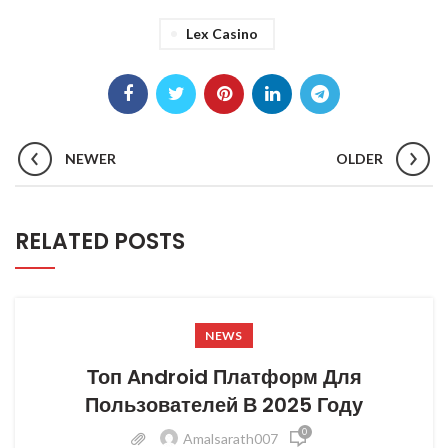
Lex Casino
NEWER
OLDER
RELATED POSTS
NEWS
Топ Android Платформ Для
Пользователей В 2025 Году
0
Amalsarath007