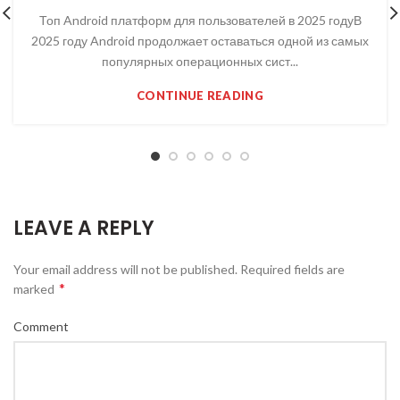
Топ Android платформ для пользователей в 2025 годуВ
2025 году Android продолжает оставаться одной из самых
популярных операционных сист...
CONTINUE READING
LEAVE A REPLY
Your email address will not be published.
Required fields are
*
marked
Comment