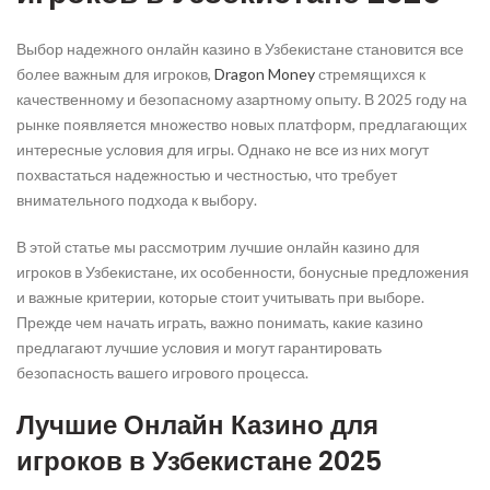
Выбор надежного онлайн казино в Узбекистане становится все
более важным для игроков,
Dragon Money
стремящихся к
качественному и безопасному азартному опыту. В 2025 году на
рынке появляется множество новых платформ, предлагающих
интересные условия для игры. Однако не все из них могут
похвастаться надежностью и честностью, что требует
внимательного подхода к выбору.
В этой статье мы рассмотрим лучшие онлайн казино для
игроков в Узбекистане, их особенности, бонусные предложения
и важные критерии, которые стоит учитывать при выборе.
Прежде чем начать играть, важно понимать, какие казино
предлагают лучшие условия и могут гарантировать
безопасность вашего игрового процесса.
Лучшие Онлайн Казино для
игроков в Узбекистане 2025