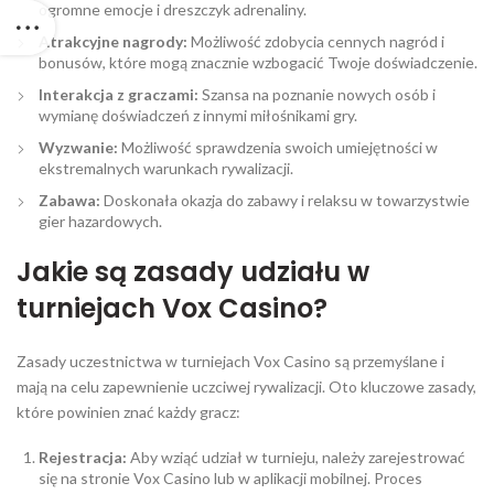
ogromne emocje i dreszczyk adrenaliny.
Atrakcyjne nagrody:
Możliwość zdobycia cennych nagród i
bonusów, które mogą znacznie wzbogacić Twoje doświadczenie.
Interakcja z graczami:
Szansa na poznanie nowych osób i
wymianę doświadczeń z innymi miłośnikami gry.
Wyzwanie:
Możliwość sprawdzenia swoich umiejętności w
ekstremalnych warunkach rywalizacji.
Zabawa:
Doskonała okazja do zabawy i relaksu w towarzystwie
gier hazardowych.
Jakie są zasady udziału w
turniejach Vox Casino?
Zasady uczestnictwa w turniejach Vox Casino są przemyślane i
mają na celu zapewnienie uczciwej rywalizacji. Oto kluczowe zasady,
które powinien znać każdy gracz:
Rejestracja:
Aby wziąć udział w turnieju, należy zarejestrować
się na stronie Vox Casino lub w aplikacji mobilnej. Proces