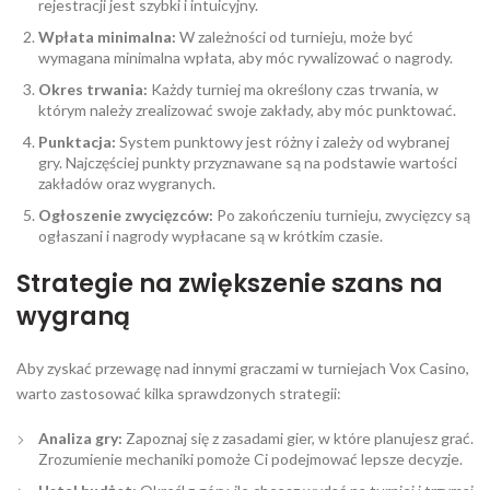
rejestracji jest szybki i intuicyjny.
Wpłata minimalna:
W zależności od turnieju, może być
wymagana minimalna wpłata, aby móc rywalizować o nagrody.
Okres trwania:
Każdy turniej ma określony czas trwania, w
którym należy zrealizować swoje zakłady, aby móc punktować.
Punktacja:
System punktowy jest różny i zależy od wybranej
gry. Najczęściej punkty przyznawane są na podstawie wartości
zakładów oraz wygranych.
Ogłoszenie zwycięzców:
Po zakończeniu turnieju, zwycięzcy są
ogłaszani i nagrody wypłacane są w krótkim czasie.
Strategie na zwiększenie szans na
wygraną
Aby zyskać przewagę nad innymi graczami w turniejach Vox Casino,
warto zastosować kilka sprawdzonych strategii:
Analiza gry:
Zapoznaj się z zasadami gier, w które planujesz grać.
Zrozumienie mechaniki pomoże Ci podejmować lepsze decyzje.