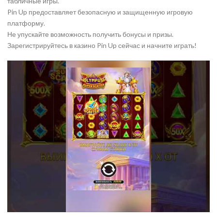
табличные игры.
Pin Up предоставляет безопасную и защищенную игровую
платформу.
Не упускайте возможность получить бонусы и призы.
Зарегистрируйтесь в казино Pin Up сейчас и начните играть!