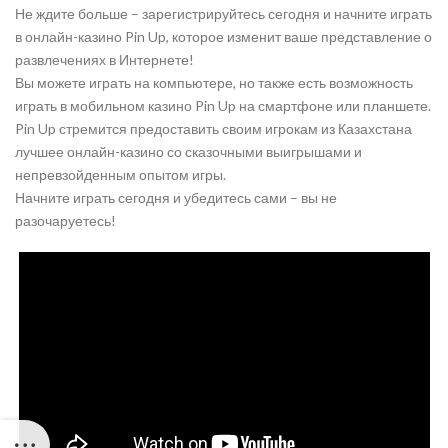
Не ждите больше – зарегистрируйтесь сегодня и начните играть
в онлайн-казино Pin Up, которое изменит ваше представление о
развлечениях в Интернете!
Вы можете играть на компьютере, но также есть возможность
играть в мобильном казино Pin Up на смартфоне или планшете.
Pin Up стремится предоставить своим игрокам из Казахстана
лучшее онлайн-казино со сказочными выигрышами и
непревзойденным опытом игры.
Начните играть сегодня и убедитесь сами – вы не
разочаруетесь!