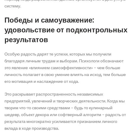
систему.
Победы и самоуважение:
удовольствие от подконтрольных
результатов
Особую радость дарят те успехи, которых мы получили
благодаря личным трудам и выборам. Психологи обозначают
это явление «влиянием самоэффективности» – чем больше
личность полагает в свою умение влиять на исход, тем больше
его мотивация и наслаждение от хода.
Это раскрывает распространенность независимых
предприятий, увлечений и творческих деятельности. Когда мы
творим что-то своими средствами – будь то кулинарный
шедевр, объект декора или софтверный алгоритм – радость от
результата многократно усиливается признанием личного
вклада в ходе производства.