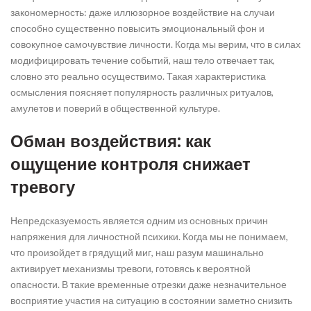
закономерность: даже иллюзорное воздействие на случаи
способно существенно повысить эмоциональный фон и
совокупное самочувствие личности. Когда мы верим, что в силах
модифицировать течение событий, наш тело отвечает так,
словно это реально осуществимо. Такая характеристика
осмысления поясняет популярность различных ритуалов,
амулетов и поверий в общественной культуре.
Обман воздействия: как
ощущение контроля снижает
тревогу
Непредсказуемость является одним из основных причин
напряжения для личностной психики. Когда мы не понимаем,
что произойдет в грядущий миг, наш разум машинально
активирует механизмы тревоги, готовясь к вероятной
опасности. В такие временные отрезки даже незначительное
восприятие участия на ситуацию в состоянии заметно снизить