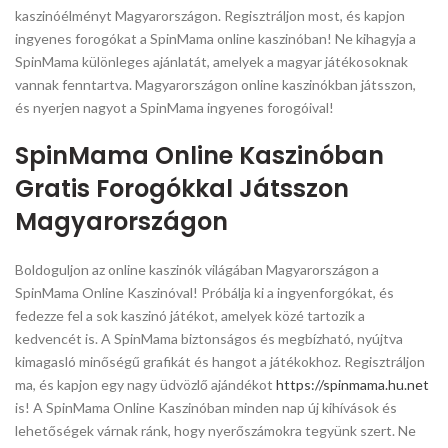
kaszinóélményt Magyarországon. Regisztráljon most, és kapjon
ingyenes forogókat a SpinMama online kaszinóban! Ne kihagyja a
SpinMama különleges ajánlatát, amelyek a magyar játékosoknak
vannak fenntartva. Magyarországon online kaszinókban játsszon,
és nyerjen nagyot a SpinMama ingyenes forogóival!
SpinMama Online Kaszinóban
Gratis Forogókkal Játsszon
Magyarországon
Boldoguljon az online kaszinók világában Magyarországon a
SpinMama Online Kaszinóval! Próbálja ki a ingyenforgókat, és
fedezze fel a sok kaszinó játékot, amelyek közé tartozik a
kedvencét is. A SpinMama biztonságos és megbízható, nyújtva
kimagasló minőségű grafikát és hangot a játékokhoz. Regisztráljon
ma, és kapjon egy nagy üdvözlő ajándékot
https://spinmama.hu.net
is! A SpinMama Online Kaszinóban minden nap új kihívások és
lehetőségek várnak ránk, hogy nyerőszámokra tegyünk szert. Ne