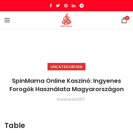
0
UNCATEGORISED
SpinMama Online Kaszinó: Ingyenes
Forogók Használata Magyarországon
Amalsarath007
Table