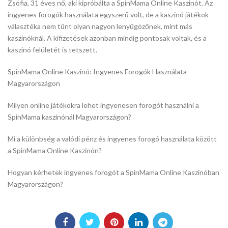
Zsófia, 31 éves nő, aki kipróbálta a SpinMama Online Kaszinót. Az
ingyenes forogók használata egyszerű volt, de a kaszinó játékok
választéka nem tűnt olyan nagyon lenyűgözőnek, mint más
kaszinóknál. A kifizetések azonban mindig pontosak voltak, és a
kaszinó felületét is tetszett.
SpinMama Online Kaszinó: Ingyenes Forogók Használata
Magyarországon
Milyen online játékokra lehet ingyenesen forogót használni a
SpinMama kaszinónál Magyarországon?
Mi a különbség a valódi pénz és ingyenes forogó használata között
a SpinMama Online Kaszinón?
Hogyan kérhetek ingyenes forogót a SpinMama Online Kaszinóban
Magyarországon?