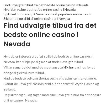
Find udvalgte tilbud fra det bedste online casino i Nevada
Hvordan vælge det rigtige online casino i Nevada
Spil med bonusser på Nevada’s mest populære online casino
Sikkerhed og tillid til online casinoer i Nevada
Find udvalgte tilbud fra det
bedste online casino i
Nevada
Hvis du er interesseret i at spille i de bedste online casinos i
Nevada, kan vi hjælpe dig med at finde udvalgte tilbud.
Vi har samarbejdet med de mest ansete
klik her
casinos for at
bringe dig eksklusive tilbud.
Find de bedste velkomstbonusser, gratis spins og meget mere.
Blandt de udvalgte casinos er bl.a. det berømte Wynn Casino og
Bellagio.
Registrer dig nu og tager imod dine udvalgte tilbud fra det bedste
online casino i Nevada.