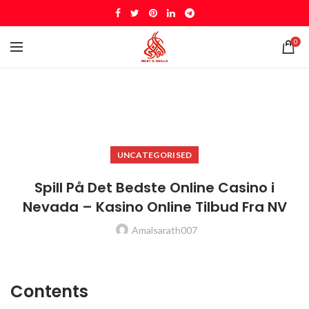
0
UNCATEGORISED
Spill På Det Bedste Online Casino i
Nevada – Kasino Online Tilbud Fra NV
Amalsarath007
Contents