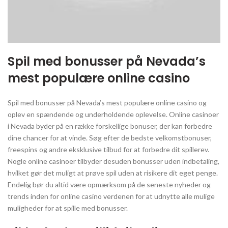
Spil med bonusser på Nevada’s
mest populære online casino
Spil med bonusser på Nevada’s mest populære online casino og
oplev en spændende og underholdende oplevelse. Online casinoer
i Nevada byder på en række forskellige bonuser, der kan forbedre
dine chancer for at vinde. Søg efter de bedste velkomstbonuser,
freespins og andre eksklusive tilbud for at forbedre dit spillerev.
Nogle online casinoer tilbyder desuden bonusser uden indbetaling,
hvilket gør det muligt at prøve spil uden at risikere dit eget penge.
Endelig bør du altid være opmærksom på de seneste nyheder og
trends inden for online casino verdenen for at udnytte alle mulige
muligheder for at spille med bonusser.