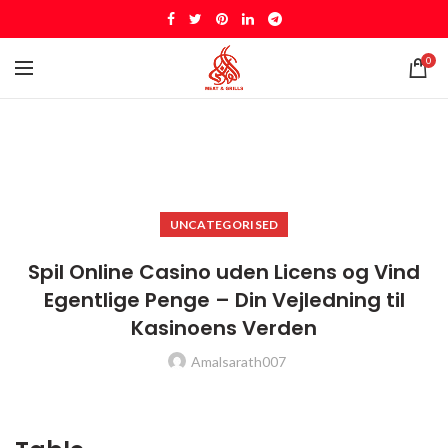
0
UNCATEGORISED
Spil Online Casino uden Licens og Vind
Egentlige Penge – Din Vejledning til
Kasinoens Verden
Amalsarath007