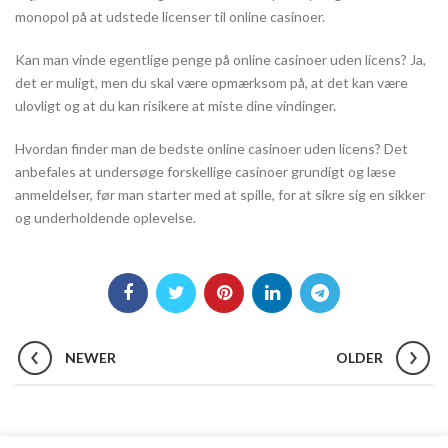
monopol på at udstede licenser til online casinoer.
Kan man vinde egentlige penge på online casinoer uden licens? Ja,
det er muligt, men du skal være opmærksom på, at det kan være
ulovligt og at du kan risikere at miste dine vindinger.
Hvordan finder man de bedste online casinoer uden licens? Det
anbefales at undersøge forskellige casinoer grundigt og læse
anmeldelser, før man starter med at spille, for at sikre sig en sikker
og underholdende oplevelse.
NEWER
OLDER