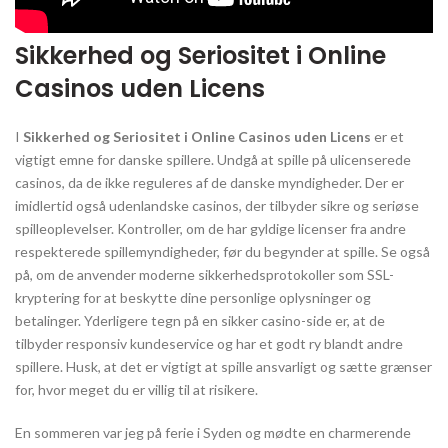
Sikkerhed og Seriositet i Online
Casinos uden Licens
I
Sikkerhed og Seriositet i Online Casinos uden Licens
er et
vigtigt emne for danske spillere. Undgå at spille på ulicenserede
casinos, da de ikke reguleres af de danske myndigheder. Der er
imidlertid også udenlandske casinos, der tilbyder sikre og seriøse
spilleoplevelser. Kontroller, om de har gyldige licenser fra andre
respekterede spillemyndigheder, før du begynder at spille. Se også
på, om de anvender moderne sikkerhedsprotokoller som SSL-
kryptering for at beskytte dine personlige oplysninger og
betalinger. Yderligere tegn på en sikker casino-side er, at de
tilbyder responsiv kundeservice og har et godt ry blandt andre
spillere. Husk, at det er vigtigt at spille ansvarligt og sætte grænser
for, hvor meget du er villig til at risikere.
En sommeren var jeg på ferie i Syden og mødte en charmerende