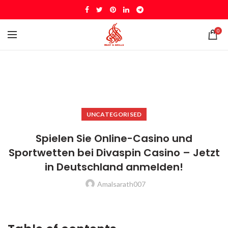
0
UNCATEGORISED
Spielen Sie Online-Casino und
Sportwetten bei Divaspin Casino – Jetzt
in Deutschland anmelden!
Amalsarath007