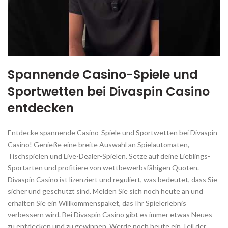
Spannende Casino-Spiele und
Sportwetten bei Divaspin Casino
entdecken
Entdecke spannende Casino-Spiele und Sportwetten bei Divaspin
Casino! Genieße eine breite Auswahl an Spielautomaten,
Tischspielen und Live-Dealer-Spielen. Setze auf deine Lieblings-
Sportarten und profitiere von wettbewerbsfähigen Quoten.
Divaspin Casino ist lizenziert und reguliert, was bedeutet, dass Sie
sicher und geschützt sind. Melden Sie sich noch heute an und
erhalten Sie ein Willkommenspaket, das Ihr Spielerlebnis
verbessern wird. Bei Divaspin Casino gibt es immer etwas Neues
zu entdecken und zu gewinnen. Werde noch heute ein Teil der