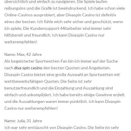
übersichtlich und einfach zu navigieren. Die Spiele laufen
reibungslos und die Grafik ist beeindruckend. Ich habe schon viele
Online-Casinos ausprobiert, aber Divaspin Casino ist definitiv
eines der besten. Ich fühle mich sehr sicher und geschützt, wenn
ich spiele. Die Kundensupport-Mitarbeiter sind immer sehr
hilfsbereit und freundlich. Ich kann Divaspin Casino nur
weiterempfehlen!
Name: Max, 42 Jahre
Als begeisterter Sportwetten-Fan bin ich immer auf der Suche
nach
diva spin casino
den besten Quoten und Angeboten.
Divaspin Casino bietet eine große Auswahl an Sportwetten mit
wettbewerbsfähigen Quoten. Die Seite ist sehr
benutzerfreundlich und die Einzahlung und Auszahlung sind
einfach und unkompliziert. Ich habe bereits einige Gewinne erzielt
und die Auszahlungen waren immer pünktlich. Ich kann Divaspin
Casino nur weiterempfehlen!
Name: Julia, 31 Jahre
Ich war sehr enttäuscht von Divaspin Casino. Die Seite ist sehr