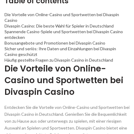
Table of contents
Die Vorteile von Online-Casino und Sportwetten bei Divaspin
Casino
Divaspin Casino: Die beste Wahl für Spieler in Deutschland
Spannende Casino-Spiele und Sportwetten bei Divaspin Casino
entdecken
Bonusangebote und Promotionen bei Divaspin Casino
Sicher und seriös: Ihre Daten und Einzahlungen bei Divaspin
Casino geschützt
Häufig gestellte Fragen zu Divaspin Casino in Deutschland
Die Vorteile von Online-
Casino und Sportwetten bei
Divaspin Casino
Entdecken Sie die Vorteile von Online-Casino und Sportwetten bei
Divaspin Casino in Deutschland. Genießen Sie die Bequemlichkeit
von zu Hause aus oder unterwegs zu spielen, mit einer riesigen
Auswahl an Spielen und Sportwetten. Divaspin Casino bietet eine