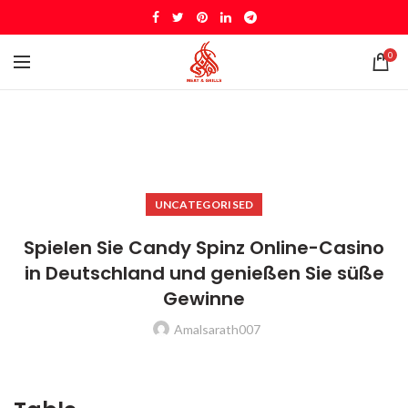
0
UNCATEGORISED
Spielen Sie Candy Spinz Online-Casino
in Deutschland und genießen Sie süße
Gewinne
Amalsarath007