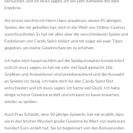
versuchen, und ich muss sagen, ich bin sehr zufrieden mit dem
Ergebnis.
Als erstes möchte ich Herrn Hans erwähnen, einem 45-jährigen
Spieler, der mir geholfen hat, mich in der Welt von Online-Casinos
zurechtzufinden. Er hat mir alles über die verschiedenen Spiele und
Funktionen von Candy Spinz erklärt und mir sogar ein paar Tipps
gegeben, um meine Gewinnchancen zu erhöhen.
Ich habe mich hauptsächlich auf die Spielautomaten konzentriert
und ich muss sagen, es hat mir sehr viel Spaß gemacht. Die
Grafiken und Animationen sind atemberaubend und die Auswahl
an Spielen ist riesig. Ich habe mich für den Candy Spinz Slot
entschieden und ich muss sagen, ich hatte viel Glück. Ich habe
einige schöne Gewinne erzielt und ich kann es kaum erwarten,
wieder zu spielen.
Auch Frau Schmidt, eine 50-jährige Spielerin, hat mir erzählt, dass
sie in den letzten Wochen große Gewinne im Wert von mehreren
hundert Euro erzielt hat. Sie ist begeistert von den Bonusrunden