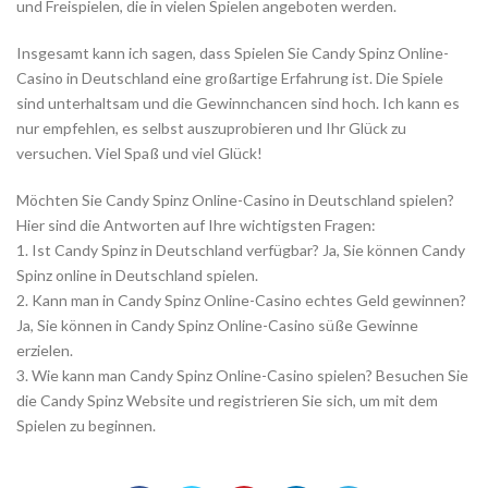
und Freispielen, die in vielen Spielen angeboten werden.
Insgesamt kann ich sagen, dass Spielen Sie Candy Spinz Online-
Casino in Deutschland eine großartige Erfahrung ist. Die Spiele
sind unterhaltsam und die Gewinnchancen sind hoch. Ich kann es
nur empfehlen, es selbst auszuprobieren und Ihr Glück zu
versuchen. Viel Spaß und viel Glück!
Möchten Sie Candy Spinz Online-Casino in Deutschland spielen?
Hier sind die Antworten auf Ihre wichtigsten Fragen:
1. Ist Candy Spinz in Deutschland verfügbar? Ja, Sie können Candy
Spinz online in Deutschland spielen.
2. Kann man in Candy Spinz Online-Casino echtes Geld gewinnen?
Ja, Sie können in Candy Spinz Online-Casino süße Gewinne
erzielen.
3. Wie kann man Candy Spinz Online-Casino spielen? Besuchen Sie
die Candy Spinz Website und registrieren Sie sich, um mit dem
Spielen zu beginnen.