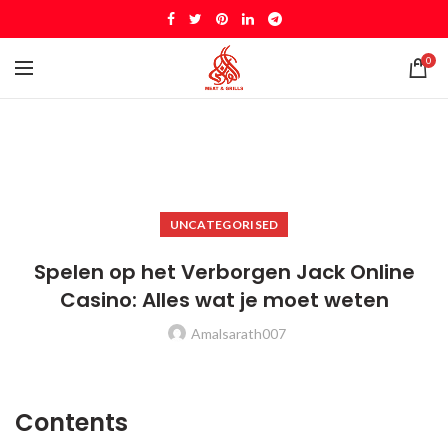
0
UNCATEGORISED
Spelen op het Verborgen Jack Online
Casino: Alles wat je moet weten
Amalsarath007
Contents