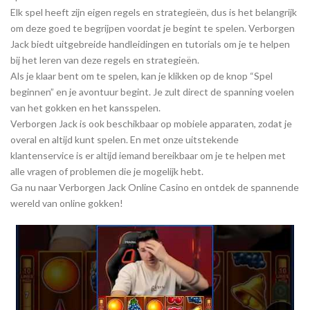
Elk spel heeft zijn eigen regels en strategieën, dus is het belangrijk
om deze goed te begrijpen voordat je begint te spelen. Verborgen
Jack biedt uitgebreide handleidingen en tutorials om je te helpen
bij het leren van deze regels en strategieën.
Als je klaar bent om te spelen, kan je klikken op de knop “Spel
beginnen” en je avontuur begint. Je zult direct de spanning voelen
van het gokken en het kansspelen.
Verborgen Jack is ook beschikbaar op mobiele apparaten, zodat je
overal en altijd kunt spelen. En met onze uitstekende
klantenservice is er altijd iemand bereikbaar om je te helpen met
alle vragen of problemen die je mogelijk hebt.
Ga nu naar Verborgen Jack Online Casino en ontdek de spannende
wereld van online gokken!