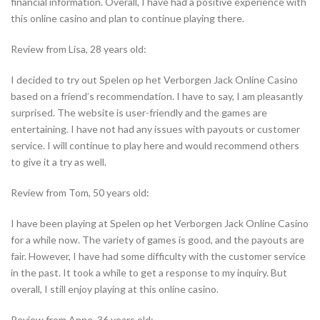
financial information. Overall, I have had a positive experience with
this online casino and plan to continue playing there.
Review from Lisa, 28 years old:
I decided to try out Spelen op het Verborgen Jack Online Casino
based on a friend’s recommendation. I have to say, I am pleasantly
surprised. The website is user-friendly and the games are
entertaining. I have not had any issues with payouts or customer
service. I will continue to play here and would recommend others
to give it a try as well.
Review from Tom, 50 years old:
I have been playing at Spelen op het Verborgen Jack Online Casino
for a while now. The variety of games is good, and the payouts are
fair. However, I have had some difficulty with the customer service
in the past. It took a while to get a response to my inquiry. But
overall, I still enjoy playing at this online casino.
Review from Anne, 36 years old: