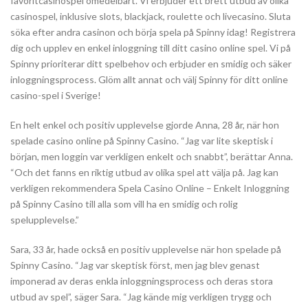
favoritcasinospel omedelbart. Vi erbjuder ett brett utbud av olika
casinospel, inklusive slots, blackjack, roulette och livecasino. Sluta
söka efter andra casinon och börja spela på Spinny idag! Registrera
dig och upplev en enkel inloggning till ditt casino online spel. Vi på
Spinny prioriterar ditt spelbehov och erbjuder en smidig och säker
inloggningsprocess. Glöm allt annat och välj Spinny för ditt online
casino-spel i Sverige!
En helt enkel och positiv upplevelse gjorde Anna, 28 år, när hon
spelade casino online på Spinny Casino. “Jag var lite skeptisk i
början, men loggin var verkligen enkelt och snabbt”, berättar Anna.
“Och det fanns en riktig utbud av olika spel att välja på. Jag kan
verkligen rekommendera Spela Casino Online – Enkelt Inloggning
på Spinny Casino till alla som vill ha en smidig och rolig
spelupplevelse.”
Sara, 33 år, hade också en positiv upplevelse när hon spelade på
Spinny Casino. “Jag var skeptisk först, men jag blev genast
imponerad av deras enkla inloggningsprocess och deras stora
utbud av spel”, säger Sara. “Jag kände mig verkligen trygg och