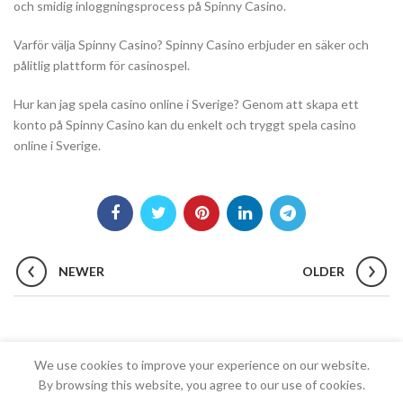
och smidig inloggningsprocess på Spinny Casino.
Varför välja Spinny Casino? Spinny Casino erbjuder en säker och
pålitlig plattform för casinospel.
Hur kan jag spela casino online i Sverige? Genom att skapa ett
konto på Spinny Casino kan du enkelt och tryggt spela casino
online i Sverige.
NEWER
OLDER
We use cookies to improve your experience on our website.
By browsing this website, you agree to our use of cookies.