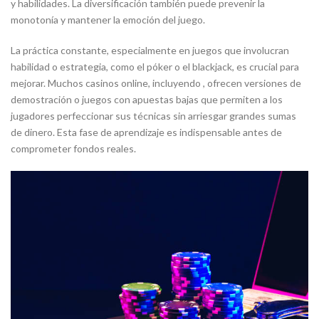
y habilidades. La diversificación también puede prevenir la
monotonía y mantener la emoción del juego.
La práctica constante, especialmente en juegos que involucran
habilidad o estrategia, como el póker o el blackjack, es crucial para
mejorar. Muchos casinos online, incluyendo , ofrecen versiones de
demostración o juegos con apuestas bajas que permiten a los
jugadores perfeccionar sus técnicas sin arriesgar grandes sumas
de dinero. Esta fase de aprendizaje es indispensable antes de
comprometer fondos reales.