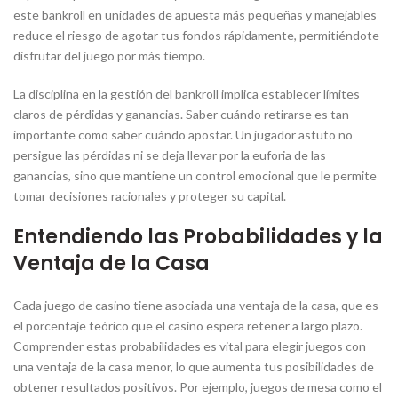
este bankroll en unidades de apuesta más pequeñas y manejables
reduce el riesgo de agotar tus fondos rápidamente, permitiéndote
disfrutar del juego por más tiempo.
La disciplina en la gestión del bankroll implica establecer límites
claros de pérdidas y ganancias. Saber cuándo retirarse es tan
importante como saber cuándo apostar. Un jugador astuto no
persigue las pérdidas ni se deja llevar por la euforia de las
ganancias, sino que mantiene un control emocional que le permite
tomar decisiones racionales y proteger su capital.
Entendiendo las Probabilidades y la
Ventaja de la Casa
Cada juego de casino tiene asociada una ventaja de la casa, que es
el porcentaje teórico que el casino espera retener a largo plazo.
Comprender estas probabilidades es vital para elegir juegos con
una ventaja de la casa menor, lo que aumenta tus posibilidades de
obtener resultados positivos. Por ejemplo, juegos de mesa como el