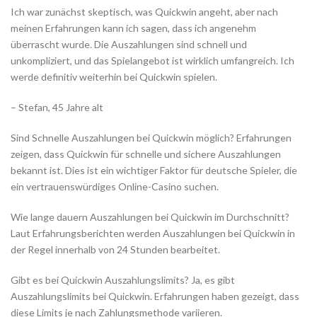
Ich war zunächst skeptisch, was Quickwin angeht, aber nach
meinen Erfahrungen kann ich sagen, dass ich angenehm
überrascht wurde. Die Auszahlungen sind schnell und
unkompliziert, und das Spielangebot ist wirklich umfangreich. Ich
werde definitiv weiterhin bei Quickwin spielen.
– Stefan, 45 Jahre alt
Sind Schnelle Auszahlungen bei Quickwin möglich? Erfahrungen
zeigen, dass Quickwin für schnelle und sichere Auszahlungen
bekannt ist. Dies ist ein wichtiger Faktor für deutsche Spieler, die
ein vertrauenswürdiges Online-Casino suchen.
Wie lange dauern Auszahlungen bei Quickwin im Durchschnitt?
Laut Erfahrungsberichten werden Auszahlungen bei Quickwin in
der Regel innerhalb von 24 Stunden bearbeitet.
Gibt es bei Quickwin Auszahlungslimits? Ja, es gibt
Auszahlungslimits bei Quickwin. Erfahrungen haben gezeigt, dass
diese Limits je nach Zahlungsmethode variieren.