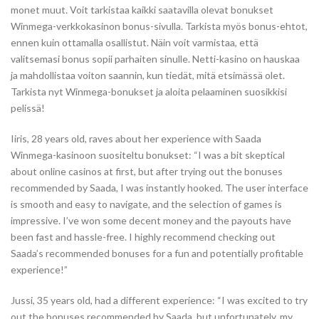
monet muut. Voit tarkistaa kaikki saatavilla olevat bonukset
Winmega-verkkokasinon bonus-sivulla. Tarkista myös bonus-ehtot,
ennen kuin ottamalla osallistut. Näin voit varmistaa, että
valitsemasi bonus sopii parhaiten sinulle. Netti-kasino on hauskaa
ja mahdollistaa voiton saannin, kun tiedät, mitä etsimässä olet.
Tarkista nyt Winmega-bonukset ja aloita pelaaminen suosikkisi
pelissä!
Iiris, 28 years old, raves about her experience with Saada
Winmega-kasinoon suositeltu bonukset: “I was a bit skeptical
about online casinos at first, but after trying out the bonuses
recommended by Saada, I was instantly hooked. The user interface
is smooth and easy to navigate, and the selection of games is
impressive. I’ve won some decent money and the payouts have
been fast and hassle-free. I highly recommend checking out
Saada’s recommended bonuses for a fun and potentially profitable
experience!”
Jussi, 35 years old, had a different experience: “I was excited to try
out the bonuses recommended by Saada, but unfortunately, my