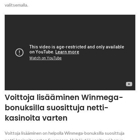
valitsemalla.
Voittoja lisääminen Winmega-
bonuksilla suosittuja netti-
kasinoita varten
Voittoja lisääminen on helpolla Winmega-bonuksilla suosittuja