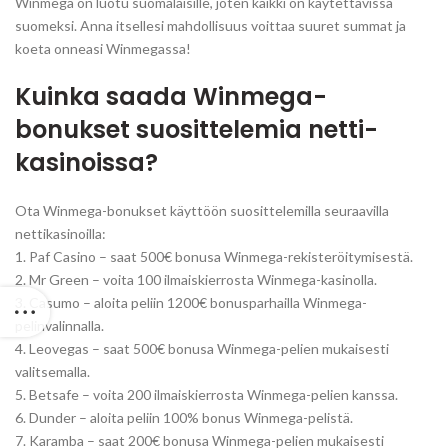
Winmega on luotu suomalaisille, joten kaikki on käytettävissä
suomeksi. Anna itsellesi mahdollisuus voittaa suuret summat ja
koeta onneasi Winmegassa!
Kuinka saada Winmega-
bonukset suosittelemia netti-
kasinoissa?
Ota Winmega-bonukset käyttöön suosittelemilla seuraavilla
nettikasinoilla:
1. Paf Casino – saat 500€ bonusa Winmega-rekisteröitymisestä.
2. Mr Green – voita 100 ilmaiskierrosta Winmega-kasinolla.
3. Casumo – aloita peliin 1200€ bonusparhailla Winmega-
pelinvalinnalla.
4. Leovegas – saat 500€ bonusa Winmega-pelien mukaisesti
valitsemalla.
5. Betsafe – voita 200 ilmaiskierrosta Winmega-pelien kanssa.
6. Dunder – aloita peliin 100% bonus Winmega-pelistä.
7. Karamba – saat 200€ bonusa Winmega-pelien mukaisesti