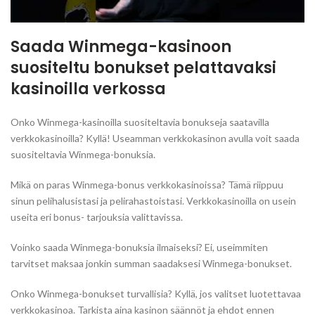
Saada Winmega-kasinoon
suositeltu bonukset pelattavaksi
kasinoilla verkossa
Onko Winmega-kasinoilla suositeltavia bonukseja saatavilla
verkkokasinoilla? Kyllä! Useamman verkkokasinon avulla voit saada
suositeltavia Winmega-bonuksia.
Mikä on paras Winmega-bonus verkkokasinoissa? Tämä riippuu
sinun pelihalusistasi ja pelirahastoistasi. Verkkokasinoilla on usein
useita eri bonus- tarjouksia valittavissa.
Voinko saada Winmega-bonuksia ilmaiseksi? Ei, useimmiten
tarvitset maksaa jonkin summan saadaksesi Winmega-bonukset.
Onko Winmega-bonukset turvallisia? Kyllä, jos valitset luotettavaa
verkkokasinoa. Tarkista aina kasinon säännöt ja ehdot ennen