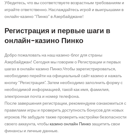
Убедитесь, что вы соответствуете возрастным требованиям и
играйте ответственно. Наслаждайтесь игрой и выигрышами в
онлайн-казино “Пинко” в Азербайджане!
Регистрация и первые шаги в
онлайн-казино Пинко
Добро пожаловать на наш казино-блог для страны
Азербайджан! Сегодня мы говорим о Регистрации и первых
шагах в онлайн-казино Пинко.Чтобы зарегистрироваться,
необходимо перейти на официальный сайт казино и нажать
кнопку “Регистрация”. Затем необходимо заполнить форму с
необходимой информацией, такой как имя, фамилия,
электронная почта и номер телефона.
После завершения регистрации, рекомендуем ознакомиться с
правилами игры и проверить доступность бонусов для новых
игроков. Не забудьте также проверить настройки безопасности
своего аккаунта, чтобы
казино онлайн Пинко
защитить свои
финансы и личные данные.