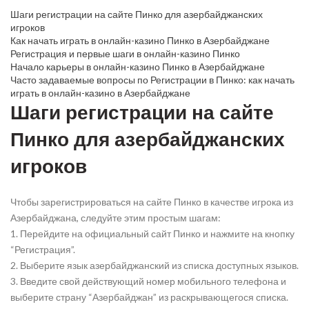
Шаги регистрации на сайте Пинко для азербайджанских
игроков
Как начать играть в онлайн-казино Пинко в Азербайджане
Регистрация и первые шаги в онлайн-казино Пинко
Начало карьеры в онлайн-казино Пинко в Азербайджане
Часто задаваемые вопросы по Регистрации в Пинко: как начать
играть в онлайн-казино в Азербайджане
Шаги регистрации на сайте
Пинко для азербайджанских
игроков
Чтобы зарегистрироваться на сайте Пинко в качестве игрока из
Азербайджана, следуйте этим простым шагам:
1. Перейдите на официальный сайт Пинко и нажмите на кнопку
“Регистрация”.
2. Выберите язык азербайджанский из списка доступных языков.
3. Введите свой действующий номер мобильного телефона и
выберите страну “Азербайджан” из раскрывающегося списка.