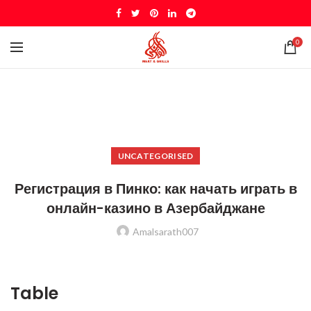
0
UNCATEGORISED
Регистрация в Пинко: как начать играть в
онлайн-казино в Азербайджане
Amalsarath007
Table