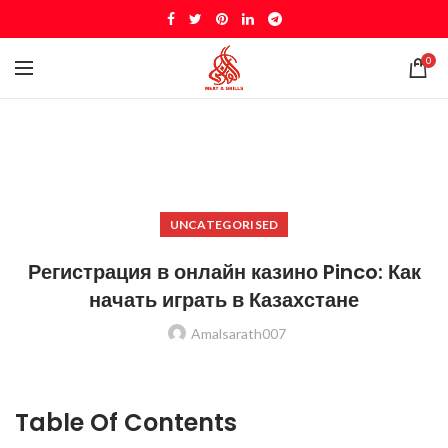
0
UNCATEGORISED
Регистрация в онлайн казино Pinco: Как
начать играть в Казахстане
Amalsarath007
Table Of Contents