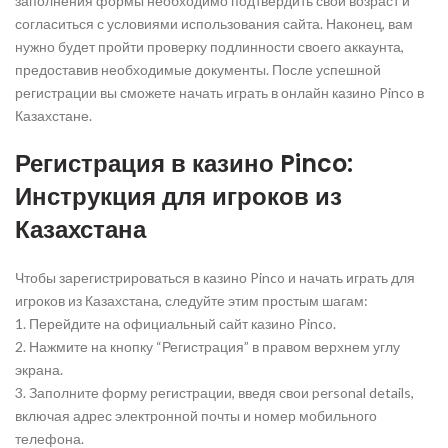
заполнения формы необходимо подтвердить свой возраст и
согласиться с условиями использования сайта. Наконец, вам
нужно будет пройти проверку подлинности своего аккаунта,
предоставив необходимые документы. После успешной
регистрации вы сможете начать играть в онлайн казино Pinco в
Казахстане.
Регистрация в казино Pinco:
Инструкция для игроков из
Казахстана
Чтобы зарегистрироваться в казино Pinco и начать играть для
игроков из Казахстана, следуйте этим простым шагам:
1. Перейдите на официальный сайт казино Pinco.
2. Нажмите на кнопку “Регистрация” в правом верхнем углу
экрана.
3. Заполните форму регистрации, введя свои personal details,
включая адрес электронной почты и номер мобильного
телефона.