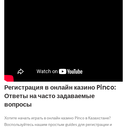
Регистрация в онлайн казино Pinco:
Ответы на часто задаваемые
вопросы
Хотите начать играть в онлайн казино Pinco в Казахстане?
Воспользуйтесь нашим простым guides для регистрации и