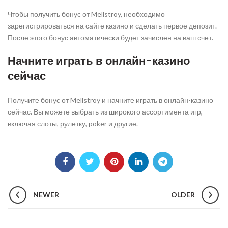
Чтобы получить бонус от Mellstroy, необходимо
зарегистрироваться на сайте казино и сделать первое депозит.
После этого бонус автоматически будет зачислен на ваш счет.
Начните играть в онлайн-казино
сейчас
Получите бонус от Mellstroy и начните играть в онлайн-казино
сейчас. Вы можете выбрать из широкого ассортимента игр,
включая слоты, рулетку, poker и другие.
NEWER
OLDER