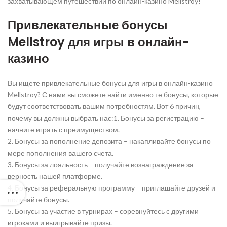
захватывающем путешествии по онлайн-казино Mellstroy!
Привлекательные бонусы
Mellstroy для игры в онлайн-
казино
Вы ищете привлекательные бонусы для игры в онлайн-казино
Mellstroy? С нами вы сможете найти именно те бонусы, которые
будут соответствовать вашим потребностям. Вот 6 причин,
почему вы должны выбрать нас:1. Бонусы за регистрацию –
начните играть с преимуществом.
2. Бонусы за пополнение депозита – накапливайте бонусы по
мере пополнения вашего счета.
3. Бонусы за лояльность – получайте вознаграждение за
верность нашей платформе.
4. Бонусы за реферальную программу – приглашайте друзей и
получайте бонусы.
5. Бонусы за участие в турнирах – соревнуйтесь с другими
игроками и выигрывайте призы.