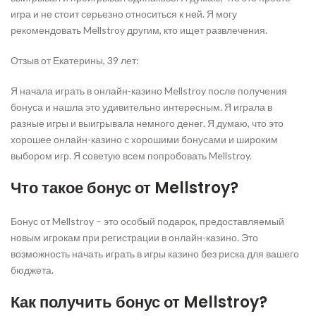
игра и не стоит серьезно относиться к ней. Я могу
рекомендовать Mellstroy другим, кто ищет развлечения.
Отзыв от Екатерины, 39 лет:
Я начала играть в онлайн-казино Mellstroy после получения
бонуса и нашла это удивительно интересным. Я играла в
разные игры и выигрывала немного денег. Я думаю, что это
хорошее онлайн-казино с хорошими бонусами и широким
выбором игр. Я советую всем попробовать Mellstroy.
Что такое бонус от Mellstroy?
Бонус от Mellstroy – это особый подарок, предоставляемый
новым игрокам при регистрации в онлайн-казино. Это
возможность начать играть в игры казино без риска для вашего
бюджета.
Как получить бонус от Mellstroy?