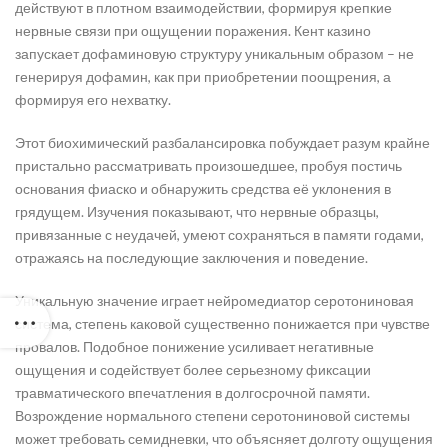
действуют в плотном взаимодействии, формируя крепкие
нервные связи при ощущении поражения. Кент казино
запускает дофаминовую структуру уникальным образом – не
генерируя дофамин, как при приобретении поощрения, а
формируя его нехватку.
Этот биохимический разбалансировка побуждает разум крайне
пристально рассматривать произошедшее, пробуя постичь
основания фиаско и обнаружить средства её уклонения в
грядущем. Изучения показывают, что нервные образцы,
привязанные с неудачей, умеют сохраняться в памяти годами,
отражаясь на последующие заключения и поведение.
Уникальную значение играет нейромедиатор серотониновая
система, степень каковой существенно понижается при чувстве
провалов. Подобное понижение усиливает негативные
ощущения и содействует более серьезному фиксации
травматического впечатления в долгосрочной памяти.
Возрождение нормального степени серотониновой системы
может требовать семидневки, что объясняет долготу ощущения