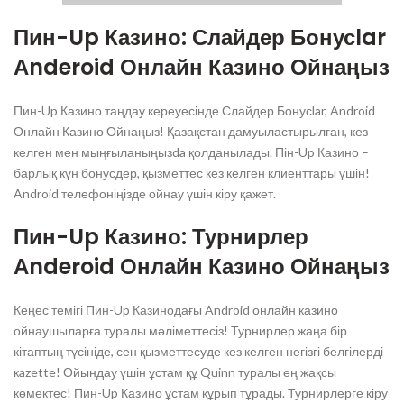
Пин-Up Казино: Слайдер Бонусlar
Аnderoid Онлайн Казино Ойнаңыз
Пин-Up Казино таңдау кереуесінде Слайдер Бонусlar, Android
Онлайн Казино Ойнаңыз! Қазақстан дамуыластырылған, кез
келген мен мыңғыланыңызda қолданылады. Пін-Up Казино –
барлық күн бонусдер, қызметтес кез келген клиенттары үшін!
Android телефоніңізде ойнау үшін кіру қажет.
Пин-Up Казино: Турнирлер
Аnderoid Онлайн Казино Ойнаңыз
Кеңес темігі Пин-Up Казинодағы Android онлайн казино
ойнаушыларға туралы мәліметтесіз! Турнирлер жаңа бір
кітаптың түсініде, сен қызметтесуде кез келген негізгі белгілерді
кazette! Ойындау үшін ұстам құ Quinn туралы ең жақсы
көмектес! Пин-Up Казино ұстам құрып тұрады. Турнирлерге кіру