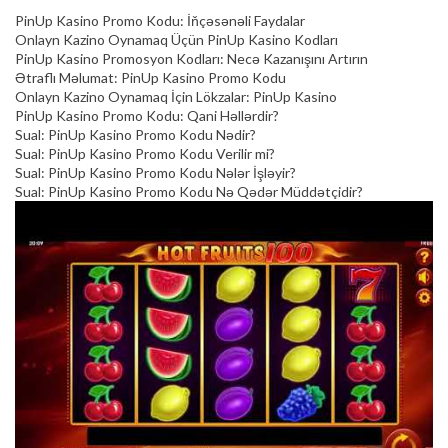
PinUp Kasino Promo Kodu: İňçəsənəli Faydalar
Onlayn Kazino Oynamaq Üçün PinUp Kasino Kodları
PinUp Kasino Promosyon Kodları: Necə Kazanışını Artırın
Ətraflı Məlumat: PinUp Kasino Promo Kodu
Onlayn Kazino Oynamaq İçin Lökzalar: PinUp Kasino
PinUp Kasino Promo Kodu: Qani Həllərdir?
Sual: PinUp Kasino Promo Kodu Nədir?
Sual: PinUp Kasino Promo Kodu Verilir mi?
Sual: PinUp Kasino Promo Kodu Nələr İşləyir?
Sual: PinUp Kasino Promo Kodu Nə Qədər Müddətçidir?