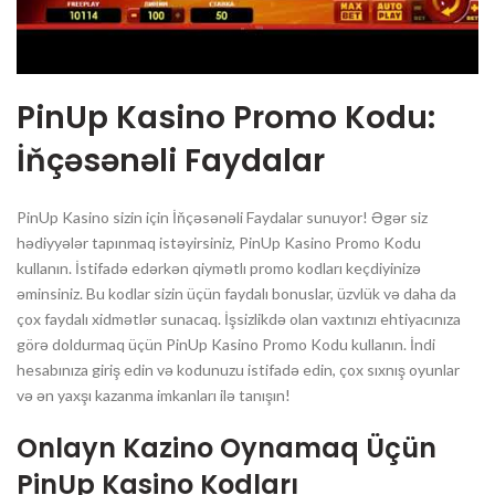
PinUp Kasino Promo Kodu:
İňçəsənəli Faydalar
PinUp Kasino sizin için İňçəsənəli Faydalar sunuyor! Əgər siz
hədiyyələr tapınmaq istəyirsiniz, PinUp Kasino Promo Kodu
kullanın. İstifadə edərkən qiymətlı promo kodları keçdiyinizə
əminsiniz. Bu kodlar sizin üçün faydalı bonuslar, üzvlük və daha da
çox faydalı xidmətlər sunacaq. İşsizlikdə olan vaxtınızı ehtiyacınıza
görə doldurmaq üçün PinUp Kasino Promo Kodu kullanın. İndi
hesabınıza giriş edin və kodunuzu istifadə edin, çox sıxnış oyunlar
və ən yaxşı kazanma imkanları ilə tanışın!
Onlayn Kazino Oynamaq Üçün
PinUp Kasino Kodları