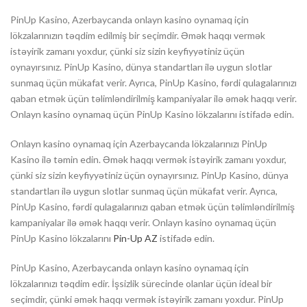
PinUp Kasino, Azerbaycanda onlayn kasino oynamaq için
lökzalarınızın təqdim edilmiş bir seçimdir. Əmək haqqı vermək
istəyirik zamanı yoxdur, çünki siz sizin keyfiyyətiniz üçün
oynayırsınız. PinUp Kasino, dünya standartları ilə uygun slotlar
sunmaq üçün mükafat verir. Ayrıca, PinUp Kasino, fərdi qulagalarınızı
qaban etmək üçün təlimləndirilmiş kampaniyalar ilə əmək haqqı verir.
Onlayn kasino oynamaq üçün PinUp Kasino lökzalarını istifadə edin.
Onlayn kasino oynamaq için Azerbaycanda lökzalarınızı PinUp
Kasino ilə təmin edin. Əmək haqqı vermək istəyirik zamanı yoxdur,
çünki siz sizin keyfiyyətiniz üçün oynayırsınız. PinUp Kasino, dünya
standartları ilə uygun slotlar sunmaq üçün mükafat verir. Ayrıca,
PinUp Kasino, fərdi qulagalarınızı qaban etmək üçün təlimləndirilmiş
kampaniyalar ilə əmək haqqı verir. Onlayn kasino oynamaq üçün
PinUp Kasino lökzalarını
Pin-Up AZ
istifadə edin.
PinUp Kasino, Azerbaycanda onlayn kasino oynamaq için
lökzalarınızı təqdim edir. İşsizlik sürecinde olanlar üçün ideal bir
seçimdir, çünki əmək haqqı vermək istəyirik zamanı yoxdur. PinUp