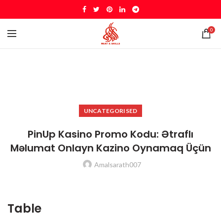
0
UNCATEGORISED
PinUp Kasino Promo Kodu: Ətraflı
Məlumat Onlayn Kazino Oynamaq Üçün
Amalsarath007
Table