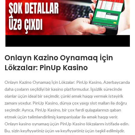
Onlayn Kazino Oynamaq İçin
Lökzalar: PinUp Kasino
Onlayn Kazino Oynamaq İçin Lökzalar: PinUp Kasino, Azerbaycanda
daha çoxların seçildiyi bir kasino platformudur. İşsizlik sürecinde
olanlar üçün ideal bir seçimdir, çünki əmək haqqı vermək istəyirik
zamanı yoxdur. PinUp Kasino, dünya çox yaxşı slot malları ilə doğru
seçimdir. Ayrıca, PinUp Kasino, bir çox fərdi qulagalarınızı qaban
etmək üçün təlimləndirilmiş kampaniyalar ilə əmək haqqı verir.
Onlayn kasino oynamaq üçün PinUp Kasino lökzalarını istifadə edin.
Bu, sizin keyfiyyətiniz üçün və keyfiyyətiniz üçün təşkil edilmişdir.