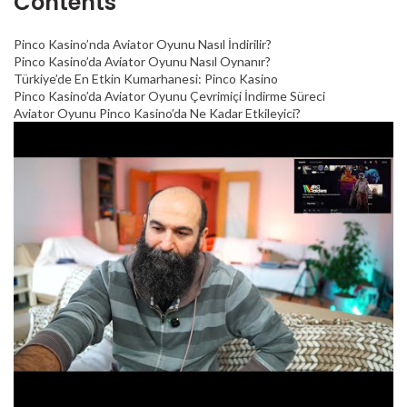
Contents
Pinco Kasino’nda Aviator Oyunu Nasıl İndirilir?
Pinco Kasino’da Aviator Oyunu Nasıl Oynanır?
Türkiye’de En Etkin Kumarhanesi: Pinco Kasino
Pinco Kasino’da Aviator Oyunu Çevrimiçi İndirme Süreci
Aviator Oyunu Pinco Kasino’da Ne Kadar Etkileyici?