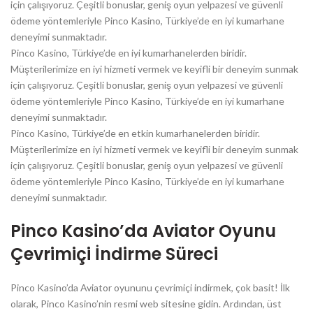
için çalışıyoruz. Çeşitli bonuslar, geniş oyun yelpazesi ve güvenli
ödeme yöntemleriyle Pinco Kasino, Türkiye’de en iyi kumarhane
deneyimi sunmaktadır.
Pinco Kasino, Türkiye’de en iyi kumarhanelerden biridir.
Müşterilerimize en iyi hizmeti vermek ve keyifli bir deneyim sunmak
için çalışıyoruz. Çeşitli bonuslar, geniş oyun yelpazesi ve güvenli
ödeme yöntemleriyle Pinco Kasino, Türkiye’de en iyi kumarhane
deneyimi sunmaktadır.
Pinco Kasino, Türkiye’de en etkin kumarhanelerden biridir.
Müşterilerimize en iyi hizmeti vermek ve keyifli bir deneyim sunmak
için çalışıyoruz. Çeşitli bonuslar, geniş oyun yelpazesi ve güvenli
ödeme yöntemleriyle Pinco Kasino, Türkiye’de en iyi kumarhane
deneyimi sunmaktadır.
Pinco Kasino’da Aviator Oyunu
Çevrimiçi İndirme Süreci
Pinco Kasino’da Aviator oyununu çevrimiçi indirmek, çok basit! İlk
olarak, Pinco Kasino’nin resmi web sitesine gidin. Ardından, üst