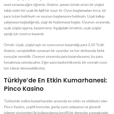
nasıl oynanacağını öğrenin. Aviator, zaman içinde artan bir çizgiyi
takip eden bir uçak ile ilgili bir oyun tir. Oyun başlamadan önce, bir
para tutarı belirleyin ve oyunun başlamasını bekleyin. Uçak kalkıp
çalışmaya başladığında, çizgi de hızlanmaya başlar. Oyunun sırasında,
uçak çizgiyi aşarsa, kazanırsınız. Aşağıdaki örnekte, uçak çizgiyi
aştığı için oyuncu kazandı.
Örnek: Uçak, çizgiyi aştı ve oyuncunun kazandığı para 2.50 TL’dir.
Aviator, rastgelelikle oynanan bir oyundur ve her defasında farklı
sonuçlar verebilir. Oyunun sırasında para kazandıysanız, bu para
hesabınıza yatırılacaktır. Eğer para kaybettikseniz, bir sonraki oyun
için tekrar deneyebilirsiniz.
Türkiye’de En Etkin Kumarhanesi:
Pinco Kasino
Türkiye’de online kumarhaneler arasında en etkin ve etkileyici olan
Pinco Kasino, çeşitli bonuslar, geniş oyun yelpazesi ve güvenli
ödeme yöntemleri ile kullanıcılarına keyifli bir deneyim sunmaktadır.