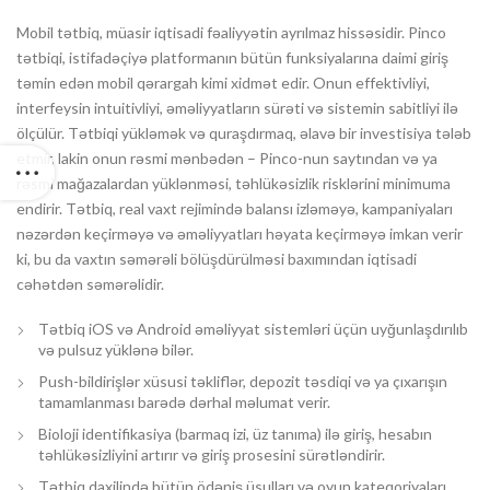
Mobil tətbiq, müasir iqtisadi fəaliyyətin ayrılmaz hissəsidir. Pinco
tətbiqi, istifadəçiyə platformanın bütün funksiyalarına daimi giriş
təmin edən mobil qərargah kimi xidmət edir. Onun effektivliyi,
interfeysin intuitivliyi, əməliyyatların sürəti və sistemin sabitliyi ilə
ölçülür. Tətbiqi yükləmək və quraşdırmaq, əlavə bir investisiya tələb
etmir, lakin onun rəsmi mənbədən – Pinco-nun saytından və ya
rəsmi mağazalardan yüklənməsi, təhlükəsizlik risklərini minimuma
endirir. Tətbiq, real vaxt rejimində balansı izləməyə, kampaniyaları
nəzərdən keçirməyə və əməliyyatları həyata keçirməyə imkan verir
ki, bu da vaxtın səmərəli bölüşdürülməsi baxımından iqtisadi
cəhətdən səmərəlidir.
Tətbiq iOS və Android əməliyyat sistemləri üçün uyğunlaşdırılıb
və pulsuz yüklənə bilər.
Push-bildirişlər xüsusi təkliflər, depozit təsdiqi və ya çıxarışın
tamamlanması barədə dərhal məlumat verir.
Bioloji identifikasiya (barmaq izi, üz tanıma) ilə giriş, hesabın
təhlükəsizliyini artırır və giriş prosesini sürətləndirir.
Tətbiq daxilində bütün ödəniş üsulları və oyun kateqoriyaları