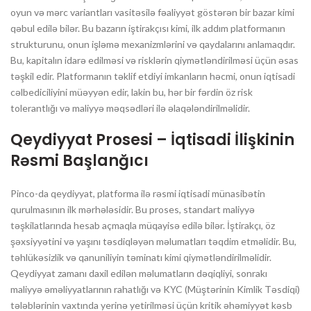
oyun və mərc variantları vasitəsilə fəaliyyət göstərən bir bazar kimi
qəbul edilə bilər. Bu bazarın iştirakçısı kimi, ilk addım platformanın
strukturunu, onun işləmə mexanizmlərini və qaydalarını anlamaqdır.
Bu, kapitalın idarə edilməsi və risklərin qiymətləndirilməsi üçün əsas
təşkil edir. Platformanın təklif etdiyi imkanların həcmi, onun iqtisadi
cəlbediciliyini müəyyən edir, lakin bu, hər bir fərdin öz risk
tolerantlığı və maliyyə məqsədləri ilə əlaqələndirilməlidir.
Qeydiyyat Prosesi – İqtisadi İlişkinin
Rəsmi Başlanğıcı
Pinco-da qeydiyyat, platforma ilə rəsmi iqtisadi münasibətin
qurulmasının ilk mərhələsidir. Bu proses, standart maliyyə
təşkilatlarında hesab açmaqla müqayisə edilə bilər. İştirakçı, öz
şəxsiyyətini və yaşını təsdiqləyən məlumatları təqdim etməlidir. Bu,
təhlükəsizlik və qanuniliyin təminatı kimi qiymətləndirilməlidir.
Qeydiyyat zamanı daxil edilən məlumatların dəqiqliyi, sonrakı
maliyyə əməliyyatlarının rahatlığı və KYC (Müştərinin Kimlik Təsdiqi)
tələblərinin vaxtında yerinə yetirilməsi üçün kritik əhəmiyyət kəsb