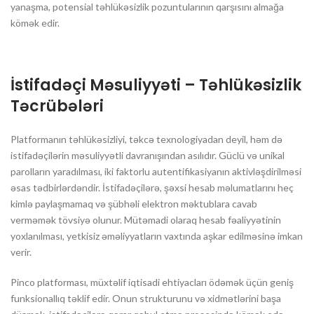
yanaşma, potensial təhlükəsizlik pozuntularının qarşısını almağa
kömək edir.
İstifadəçi Məsuliyyəti – Təhlükəsizlik
Təcrübələri
Platformanın təhlükəsizliyi, təkcə texnologiyadan deyil, həm də
istifadəçilərin məsuliyyətli davranışından asılıdır. Güclü və unikal
parolların yaradılması, iki faktorlu autentifikasiyanın aktivləşdirilməsi
əsas tədbirlərdəndir. İstifadəçilərə, şəxsi hesab məlumatlarını heç
kimlə paylaşmamaq və şübhəli elektron məktublara cavab
verməmək tövsiyə olunur. Mütəmadi olaraq hesab fəaliyyətinin
yoxlanılması, yetkisiz əməliyyatların vaxtında aşkar edilməsinə imkan
verir.
Pinco platforması, müxtəlif iqtisadi ehtiyacları ödəmək üçün geniş
funksionallıq təklif edir. Onun strukturunu və xidmətlərini başa