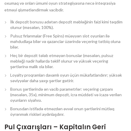
oxumaq və onları ümumi oyun strategiyasına necə inteqrasiya
etməyi qiymətləndirmək vacibdir.
İlk depozit bonusu adətən depozit məbləğinin faizi kimi təqdim
olunur (məsələn, 100%).
Pulsuz fırlanmalar (Free Spins) müəyyən slot oyunları ilə
məhdudlaşa bilər və qazanclar üzərində veçering tətbiq oluna
bilər.
Heç bir depozit tələb etməyən bonuslar (məsələn, pulsuz
məbləğ) nadir hallarda təklif olunur və yüksək veçering
şərtlərinə malik ola bilər.
Loyalty proqramları davamlı oyun üçün mükafatlandırır; yüksək
səviyyələr daha yaxşı şərtlər gətirir.
Bonus şərtlərində ən vacib parametrlər: veçering çarpanı
(məsələn, 35x), minimum depozit, icra müddəti və icazə verilən
oyunların siyahısı.
Bonusdan istifadə etməzdən əvvəl onun şərtlərini mütləq
öyrənmək riskləri aydınlaşdırır.
Pul Çıxarışları – Kapitalın Geri