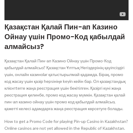
Қазақстан Қалай Пин-ап Казино
Ойнау үшін Промо-Код қабылдай
алмайсыз?
Қазақстан Қалай Пин-ап Казино Ойнау үшін Промо-Код
қабылдай алмайсыз? Қазақстан Ұлттық Негіздерінің қауіпсіздігі
үшін, онлайн казиноlar қатыстырылмай қадамда. Бірақ, промо
код жасау үшін қазір hepsініңе keyin кейін бар. Ол қазақстандық
клієнтterге жаңа реєстрация үшін бекітілген. Қазіргі күні жаңа
реєстрация қилинбе, промо код жасау мүмкін. Қазақстан қалай
пин-ап казино ойнау үшін промо код қабылдай алмайсыз,
қажетті келесі адамдарға жаңа реєстрация көрсетуге болады.
How to get a Promo Code for playing Pin-up Casino in Kazakhstan?
Online casinos are not yet allowed in the Republic of Kazakhstan.