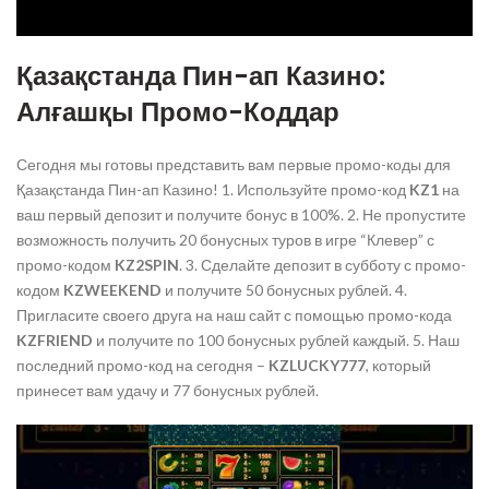
Қазақстанда Пин-ап Казино:
Алғашқы Промо-Коддар
Сегодня мы готовы представить вам первые промо-коды для
Қазақстанда Пин-ап Казино! 1. Используйте промо-код
KZ1
на
ваш первый депозит и получите бонус в 100%. 2. Не пропустите
возможность получить 20 бонусных туров в игре “Клевер” с
промо-кодом
KZ2SPIN
. 3. Сделайте депозит в субботу с промо-
кодом
KZWEEKEND
и получите 50 бонусных рублей. 4.
Пригласите своего друга на наш сайт с помощью промо-кода
KZFRIEND
и получите по 100 бонусных рублей каждый. 5. Наш
последний промо-код на сегодня –
KZLUCKY777
, который
принесет вам удачу и 77 бонусных рублей.