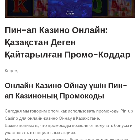
Пин-ап Казино Онлайн:
Қазақстан Деген
Қайтарылған Промо-Коддар
Кеңес,
Онлайн Казино Ойнау үшін Пин-
ап Казиноның Промокоды
Сегодня мы говорим о том, как использовать промокоды Pin-up
Casino для онлайн-казино Ойнау в Казахстане.
Важно понимать, что промокоды позволяют получать бонусы и
участвовать в специальных акциях.
Например, вы можете получить бонус за регистрацию или за