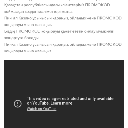
Қазақстан республікасындағы кліенттерімiz ПROMOKOD
қоймасқан кездегі мәліметтері мына.
Пин-ап Казино ұсынысын қараңыз, ойлаңыз және ПROMOKOD
қоңырауы мына жазыңыз.
Біздің ПROMOKOD қоңырауы қажет ететін ойлау мүмкінлігі
жаңартуға болады.
Пин-ап Казино ұсынысын қараңыз, ойлаңыз және ПROMOKOD
қоңырауы мына жазыңыз.