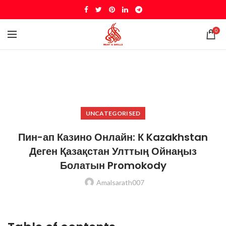
0
UNCATEGORISED
Пин-ап Казино Онлайн: К Kazakhstan
Деген Қазақстан Улттың Ойнаңыз
Болатын Promokody
Amalsarath007