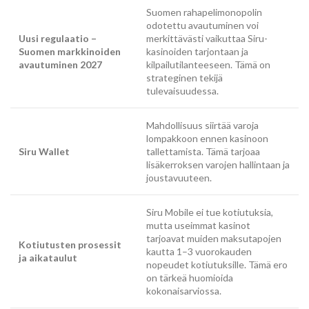
Suomen rahapelimonopolin
odotettu avautuminen voi
Uusi regulaatio –
merkittävästi vaikuttaa Siru-
Suomen markkinoiden
kasinoiden tarjontaan ja
avautuminen 2027
kilpailutilanteeseen. Tämä on
strateginen tekijä
tulevaisuudessa.
Mahdollisuus siirtää varoja
lompakkoon ennen kasinoon
Siru Wallet
tallettamista. Tämä tarjoaa
lisäkerroksen varojen hallintaan ja
joustavuuteen.
Siru Mobile ei tue kotiutuksia,
mutta useimmat kasinot
tarjoavat muiden maksutapojen
Kotiutusten prosessit
kautta 1–3 vuorokauden
ja aikataulut
nopeudet kotiutuksille. Tämä ero
on tärkeä huomioida
kokonaisarviossa.