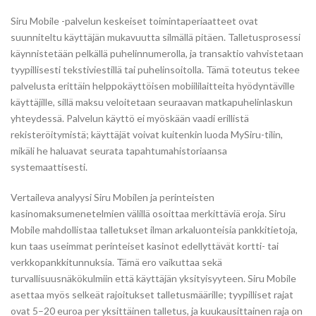
Siru Mobile -palvelun keskeiset toimintaperiaatteet ovat
suunniteltu käyttäjän mukavuutta silmällä pitäen. Talletusprosessi
käynnistetään pelkällä puhelinnumerolla, ja transaktio vahvistetaan
tyypillisesti tekstiviestillä tai puhelinsoitolla. Tämä toteutus tekee
palvelusta erittäin helppokäyttöisen mobiililaitteita hyödyntäville
käyttäjille, sillä maksu veloitetaan seuraavan matkapuhelinlaskun
yhteydessä. Palvelun käyttö ei myöskään vaadi erillistä
rekisteröitymistä; käyttäjät voivat kuitenkin luoda MySiru-tilin,
mikäli he haluavat seurata tapahtumahistoriaansa
systemaattisesti.
Vertaileva analyysi Siru Mobilen ja perinteisten
kasinomaksumenetelmien välillä osoittaa merkittäviä eroja. Siru
Mobile mahdollistaa talletukset ilman arkaluonteisia pankkitietoja,
kun taas useimmat perinteiset kasinot edellyttävät kortti- tai
verkkopankkitunnuksia. Tämä ero vaikuttaa sekä
turvallisuusnäkökulmiin että käyttäjän yksityisyyteen. Siru Mobile
asettaa myös selkeät rajoitukset talletusmäärille; tyypilliset rajat
ovat 5–20 euroa per yksittäinen talletus, ja kuukausittainen raja on