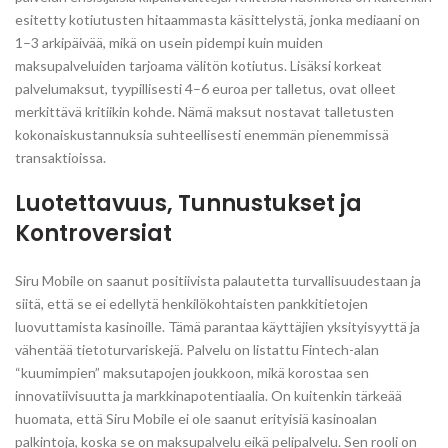
esitetty kotiutusten hitaammasta käsittelystä, jonka mediaani on
1–3 arkipäivää, mikä on usein pidempi kuin muiden
maksupalveluiden tarjoama välitön kotiutus. Lisäksi korkeat
palvelumaksut, tyypillisesti 4–6 euroa per talletus, ovat olleet
merkittävä kritiikin kohde. Nämä maksut nostavat talletusten
kokonaiskustannuksia suhteellisesti enemmän pienemmissä
transaktioissa.
Luotettavuus, Tunnustukset ja
Kontroversiat
Siru Mobile on saanut positiivista palautetta turvallisuudestaan ja
siitä, että se ei edellytä henkilökohtaisten pankkitietojen
luovuttamista kasinoille. Tämä parantaa käyttäjien yksityisyyttä ja
vähentää tietoturvariskejä. Palvelu on listattu Fintech-alan
“kuumimpien” maksutapojen joukkoon, mikä korostaa sen
innovatiivisuutta ja markkinapotentiaalia. On kuitenkin tärkeää
huomata, että Siru Mobile ei ole saanut erityisiä kasinoalan
palkintoja, koska se on maksupalvelu eikä pelipalvelu. Sen rooli on