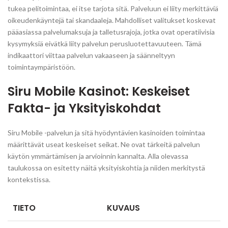
tukea pelitoimintaa, ei itse tarjota sitä. Palveluun ei liity merkittäviä
oikeudenkäyntejä tai skandaaleja. Mahdolliset valitukset koskevat
pääasiassa palvelumaksuja ja talletusrajoja, jotka ovat operatiivisia
kysymyksiä eivätkä liity palvelun perusluotettavuuteen. Tämä
indikaattori viittaa palvelun vakaaseen ja säänneltyyn
toimintaympäristöön.
Siru Mobile Kasinot: Keskeiset
Fakta- ja Yksityiskohdat
Siru Mobile -palvelun ja sitä hyödyntävien kasinoiden toimintaa
määrittävät useat keskeiset seikat. Ne ovat tärkeitä palvelun
käytön ymmärtämisen ja arvioinnin kannalta. Alla olevassa
taulukossa on esitetty näitä yksityiskohtia ja niiden merkitystä
kontekstissa.
TIETO
KUVAUS