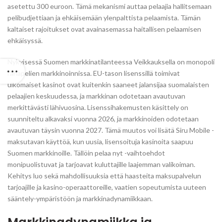
asetettu 300 euroon. Tämä mekanismi auttaa pelaajia hallitsemaan
pelibudjettiaan ja ehkäisemään ylenpalttista pelaamista. Tämän
kaltaiset rajoitukset ovat avainasemassa haitallisen pelaamisen
ehkäisyssä.
Nykyisessä Suomen markkinatilanteessa Veikkauksella on monopoli
rahapelien markkinoinnissa. EU-tason lisenssillä toimivat
ulkomaiset kasinot ovat kuitenkin saaneet jalansijaa suomalaisten
pelaajien keskuudessa, ja markkinan odotetaan avautuvan
merkittävästi lähivuosina. Lisenssihakemusten käsittely on
suunniteltu alkavaksi vuonna 2026, ja markkinoiden odotetaan
avautuvan täysin vuonna 2027. Tämä muutos voi lisätä Siru Mobile -
maksutavan käyttöä, kun uusia, lisensoituja kasinoita saapuu
Suomen markkinoille. Tällöin pelaa nyt -vaihtoehdot
monipuolistuvat ja tarjoavat kuluttajille laajemman valikoiman.
Kehitys luo sekä mahdollisuuksia että haasteita maksupalvelun
tarjoajille ja kasino-operaattoreille, vaatien sopeutumista uuteen
sääntely-ympäristöön ja markkinadynamiikkaan.