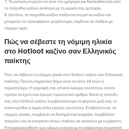
7. Τα ρολικά μπορούν να είναι πιο γρήγορα και διασκεδαστικά από
τα παιχνίδια καζίνο, ανάλογα με τη μερική σας εμπειρία.
8. Ωστόσο, τα παιχνίδια καζίνο παίζονται συχνά σε καζίνο και
μπορούν να προσφέρουν μεγαλύτερες κέρδose αν παίξετε με
νόμιμες τιμές.
Πώς να σέβεστε τη νόμιμη ηλικία
στο Hotloot καζίνο σαν Ελληνικός
παίκτης
Πώς να σέβεστε τη νόμιμη ηλικία στο Hotloot καζίνο σαν Ελληνικός
παίκτης; Πρώτη σημαντική βήμα είναι να είστε 18 ετών ή
περισσότερο. Η εγγραφή σας απαιτεί έγκυρη ταυτότητα, οπότε
πρέπει να έχετε ένα έγκυρο προσωπικό αριθμό. Κατά τη σύνοδο
σας στο Hotloot καζίνο, συμβουλεύουμε να φέρνετε μαζί σας το
πασπορτίδιο ή καμία άλλη έγκυρη ταυτότητα. Επιβλέποντας τις
νόμιμες ηλικίες, συμβαίνει να διατηρεί ένα ασφαλές περιβάλλον
παιγνίου και να επιτρέπει στους παίκτες να νικήσουν με ευχάριστο.
Η παρακολούθηση των νόμων σχετικά με τη ηλικία είναι σημαντική