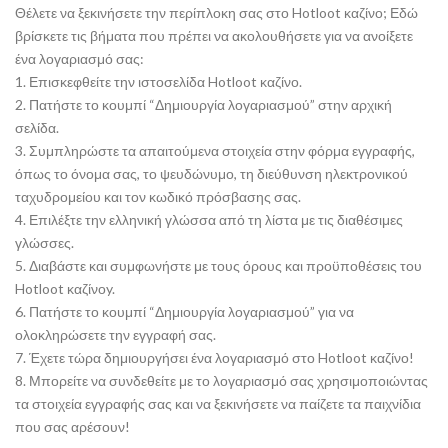
Θέλετε να ξεκινήσετε την περίπλοκη σας στο Hotloot καζίνο; Εδώ
βρίσκετε τις βήματα που πρέπει να ακολουθήσετε για να ανοίξετε
ένα λογαριασμό σας:
1. Επισκεφθείτε την ιστοσελίδα Hotloot καζίνο.
2. Πατήστε το κουμπί “Δημιουργία λογαριασμού” στην αρχική
σελίδα.
3. Συμπληρώστε τα απαιτούμενα στοιχεία στην φόρμα εγγραφής,
όπως το όνομα σας, το ψευδώνυμο, τη διεύθυνση ηλεκτρονικού
ταχυδρομείου και τον κωδικό πρόσβασης σας.
4. Επιλέξτε την ελληνική γλώσσα από τη λίστα με τις διαθέσιμες
γλώσσες.
5. Διαβάστε και συμφωνήστε με τους όρους και προϋποθέσεις του
Hotloot καζίνοy.
6. Πατήστε το κουμπί “Δημιουργία λογαριασμού” για να
ολοκληρώσετε την εγγραφή σας.
7. Έχετε τώρα δημιουργήσει ένα λογαριασμό στο Hotloot καζίνο!
8. Μπορείτε να συνδεθείτε με το λογαριασμό σας χρησιμοποιώντας
τα στοιχεία εγγραφής σας και να ξεκινήσετε να παίζετε τα παιχνίδια
που σας αρέσουν!