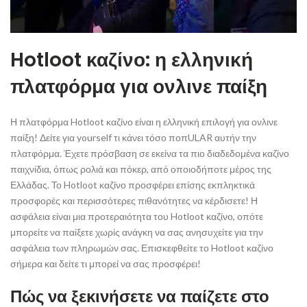
Hotloot καζίνο: η ελληνική
πλατφόρμα για ονλινε παίξη
Η πλατφόρμα Hotloot καζίνο είναι η ελληνική επιλογή για ονλινε
παίξη! Δείτε για yourself τι κάνει τόσο ποπULAR αυτήν την
πλατφόρμα. Έχετε πρόσβαση σε εκείνα τα πιο διαδεδομένα καζίνο
παιχνίδια, όπως ρολιά και πόκερ, από οποιοδήποτε μέρος της
Ελλάδας. Το Hotloot καζίνο προσφέρει επίσης εκπληκτικά
προσφορές και περισσότερες πιθανότητες να κέρδισετε! Η
ασφάλεια είναι μια προτεραιότητα του Hotloot καζίνο, οπότε
μπορείτε να παίξετε χωρίς ανάγκη να σας ανησυχείτε για την
ασφάλεια των πληρωμών σας. Επισκεφθείτε το Hotloot καζίνο
σήμερα και δείτε τι μπορεί να σας προσφέρει!
Πώς να ξεκινήσετε να παίζετε στο