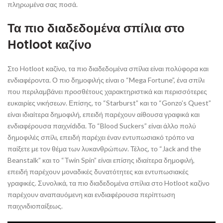
πληρωμένα σας ποσά.
Τα πιο διαδεδομένα σπίλια στο
Hotloot καζίνο
Στο Hotloot καζίνο, τα πιο διαδεδομένα σπίλια είναι πολύφορα και
ενδιαφέροντα. Ο πιο δημοφιλής είναι ο “Mega Fortune”, ένα σπίλι
που περιλαμβάνει προσθέτους χαρακτηριστικά και περισσότερες
ευκαιρίες νικήσεων. Επίσης, το “Starburst” και το “Gonzo’s Quest”
είναι ιδιαίτερα δημοφιλή, επειδή παρέχουν αίθουσα γραφικά και
ενδιαφέρουσα παιχνídιδα. Το “Blood Suckers” είναι άλλο πολύ
δημοφιλές σπίλι, επειδή παρέχει έναν εντυπωσιακό τρόπο να
παίξετε με τον θέμα των λυκανθρώπων. Τέλος, το “Jack and the
Beanstalk” και το “Twin Spin” είναι επίσης ιδιαίτερα δημοφιλή,
επειδή παρέχουν μοναδικές δυνατότητες και εντυπωσιακές
γραφικές. Συνολικά, τα πιο διαδεδομένα σπίλια στο Hotloot καζίνο
παρέχουν αναπαυόμενη και ενδιαφέρουσα περίπτωση
παιχνιδιοπαίξεως.