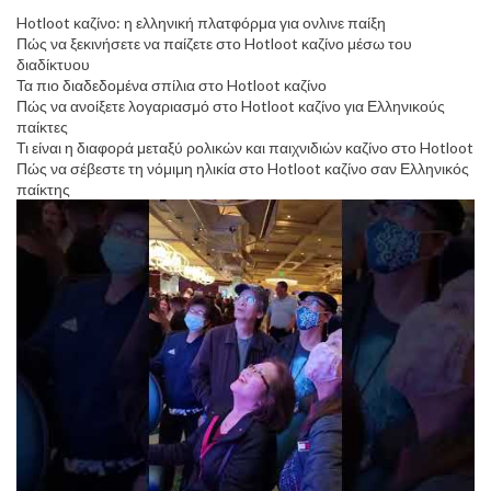
Hotloot καζίνο: η ελληνική πλατφόρμα για ονλινε παίξη
Πώς να ξεκινήσετε να παίζετε στο Hotloot καζίνο μέσω του
διαδίκτυου
Τα πιο διαδεδομένα σπίλια στο Hotloot καζίνο
Πώς να ανοίξετε λογαριασμό στο Hotloot καζίνο για Ελληνικούς
παίκτες
Τι είναι η διαφορά μεταξύ ρολικών και παιχνιδιών καζίνο στο Hotloot
Πώς να σέβεστε τη νόμιμη ηλικία στο Hotloot καζίνο σαν Ελληνικός
παίκτης