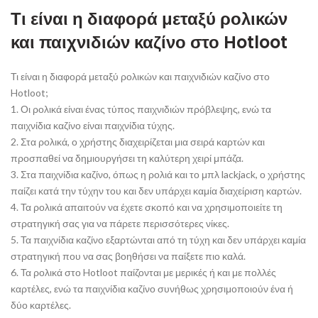
Τι είναι η διαφορά μεταξύ ρολικών
και παιχνιδιών καζίνο στο Hotloot
Τι είναι η διαφορά μεταξύ ρολικών και παιχνιδιών καζίνο στο
Hotloot;
1. Οι ρολικά είναι ένας τύπος παιχνιδιών πρόβλεψης, ενώ τα
παιχνίδια καζίνο είναι παιχνίδια τύχης.
2. Στα ρολικά, ο χρήστης διαχειρίζεται μια σειρά καρτών και
προσπαθεί να δημιουργήσει τη καλύτερη χειρί μπάζα.
3. Στα παιχνίδια καζίνο, όπως η ρολιά και το μπλ lackjack, ο χρήστης
παίζει κατά την τύχην του και δεν υπάρχει καμία διαχείριση καρτών.
4. Τα ρολικά απαιτούν να έχετε σκοπό και να χρησιμοποιείτε τη
στρατηγική σας για να πάρετε περισσότερες νίκες.
5. Τα παιχνίδια καζίνο εξαρτώνται από τη τύχη και δεν υπάρχει καμία
στρατηγική που να σας βοηθήσει να παίξετε πιο καλά.
6. Τα ρολικά στο Hotloot παίζονται με μερικές ή και με πολλές
καρτέλες, ενώ τα παιχνίδια καζίνο συνήθως χρησιμοποιούν ένα ή
δύο καρτέλες.