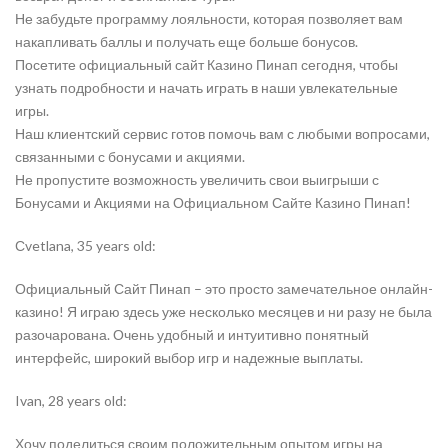
Не забудьте программу лояльности, которая позволяет вам
накапливать баллы и получать еще больше бонусов.
Посетите официальный сайт Казино Пинап сегодня, чтобы
узнать подробности и начать играть в наши увлекательные
игры.
Наш клиентский сервис готов помочь вам с любыми вопросами,
связанными с бонусами и акциями.
Не пропустите возможность увеличить свои выигрыши с
Бонусами и Акциями на Официальном Сайте Казино Пинап!
Сvetlana, 35 years old:
Официальный Сайт Пинап – это просто замечательное онлайн-
казино! Я играю здесь уже несколько месяцев и ни разу не была
разочарована. Очень удобный и интуитивно понятный
интерфейс, широкий выбор игр и надежные выплаты.
Ivan, 28 years old:
Хочу поделиться своим положительным опытом игры на