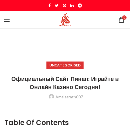
0
UNCATEGORISED
Официальный Сайт Пинап: Играйте в
Онлайн Казино Сегодня!
Amalsarath007
Table Of Contents