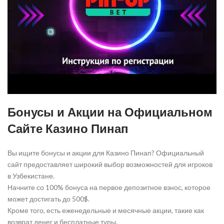
Бонусы и Акции на Официальном
Сайте Казино Пинап
Вы ищите бонусы и акции для Казино Пинап? Официальный
сайт предоставляет широкий выбор возможностей для игроков
в Узбекистане.
Начните со 100% бонуса на первое депозитное взнос, которое
может достигать до 500$.
Кроме того, есть еженедельные и месячные акции, такие как
возврат денег и бесплатные туры.