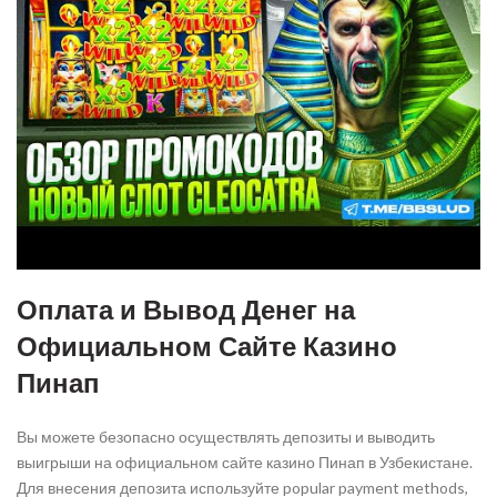
Оплата и Вывод Денег на
Официальном Сайте Казино
Пинап
Вы можете безопасно осуществлять депозиты и выводить
выигрыши на официальном сайте казино Пинап в Узбекистане.
Для внесения депозита используйте popular payment methods,