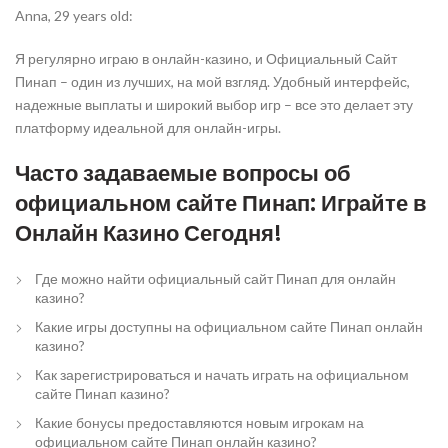
Anna, 29 years old:
Я регулярно играю в онлайн-казино, и Официальный Сайт
Пинап – один из лучших, на мой взгляд. Удобный интерфейс,
надежные выплаты и широкий выбор игр – все это делает эту
платформу идеальной для онлайн-игры.
Часто задаваемые вопросы об
официальном сайте Пинап: Играйте в
Онлайн Казино Сегодня!
Где можно найти официальный сайт Пинап для онлайн
казино?
Какие игры доступны на официальном сайте Пинап онлайн
казино?
Как зарегистрироваться и начать играть на официальном
сайте Пинап казино?
Какие бонусы предоставляются новым игрокам на
официальном сайте Пинап онлайн казино?