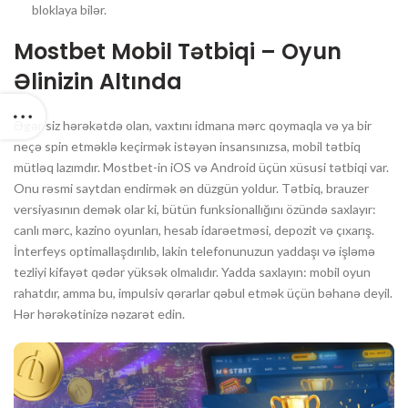
bloklaya bilər.
Mostbet Mobil Tətbiqi – Oyun
Əlinizin Altında
Əgər siz hərəkətdə olan, vaxtını idmana mərc qoymaqla və ya bir
neçə spin etməklə keçirmək istəyən insansınızsa, mobil tətbiq
mütləq lazımdır. Mostbet-in iOS və Android üçün xüsusi tətbiqi var.
Onu rəsmi saytdan endirmək ən düzgün yoldur. Tətbiq, brauzer
versiyasının demək olar ki, bütün funksionallığını özündə saxlayır:
canlı mərc, kazino oyunları, hesab idarəetməsi, depozit və çıxarış.
İnterfeys optimallaşdırılıb, lakin telefonunuzun yaddaşı və işləmə
tezliyi kifayət qədər yüksək olmalıdır. Yadda saxlayın: mobil oyun
rahatdır, amma bu, impulsiv qərarlar qəbul etmək üçün bəhanə deyil.
Hər hərəkətinizə nəzarət edin.