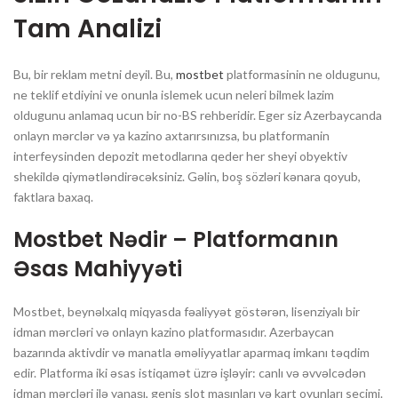
Tam Analizi
Bu, bir reklam metni deyil. Bu,
mostbet
platformasinin ne oldugunu,
ne teklif etdiyini ve onunla islemek ucun neleri bilmek lazim
oldugunu anlamaq ucun bir no-BS rehberidir. Eger siz Azerbaycanda
onlayn mərclər və ya kazino axtarırsınızsa, bu platformanin
interfeysinden depozit metodlarına qeder her sheyi obyektiv
shekildə qiymətləndirəcəksiniz. Gəlin, boş sözləri kənara qoyub,
faktlara baxaq.
Mostbet Nədir – Platformanın
Əsas Mahiyyəti
Mostbet, beynəlxalq miqyasda fəaliyyət göstərən, lisenziyalı bir
idman mərcləri və onlayn kazino platformasıdır. Azerbaycan
bazarında aktivdir və manatla əməliyyatlar aparmaq imkanı təqdim
edir. Platforma iki əsas istiqamət üzrə işləyir: canlı və əvvəlcədən
idman mərcləri ilə yanaşı, geniş slot maşınları və kart oyunları seçimi.