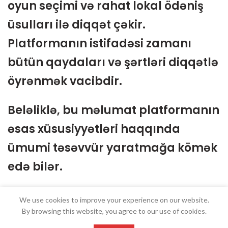
oyun seçimi və rahat lokal ödəniş
üsulları ilə diqqət çəkir.
Platformanın istifadəsi zamanı
bütün qaydaları və şərtləri diqqətlə
öyrənmək vacibdir.
Beləliklə, bu məlumat platformanın
əsas xüsusiyyətləri haqqında
ümumi təsəvvür yaratmağa kömək
edə bilər.
We use cookies to improve your experience on our website.
By browsing this website, you agree to our use of cookies.