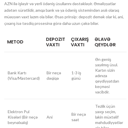
AZN ilə işləyir və yerli ödəniş üsullarını dəstəkləyir. Əməliyyatlar
adətən sürətlidir, amqa bank və ya ödəniş sistemindən asılı olaraq
müəyyən vaxt lazım ola bilər. Əsas prinsip: depozit demək olar ki, ani,
çıxarış isə təsdiq prosesinə görə daha uzun çəkə bilər.
DEPOZIT
ÇIXARIŞ
ƏLAVƏ
METOD
VAXTI
VAXTI
QEYDLƏR
Ən geniş
yayılmış üsul.
Kartın sizin
Bank Kartı
Bir neçə
1-3 iş
adınıza
(Visa/Mastercard)
dəqiqə
günü
qeydiyyatdan
keçməsi
vacibdir.
Tezlik üçün
Elektron Pul
yaxşı seçim,
Bir neçə
Kisələri (Bir neçə
Ani
lakin müxtəlif
saat
beynəlxalq)
məhdudiyyətlər
ola bilər.