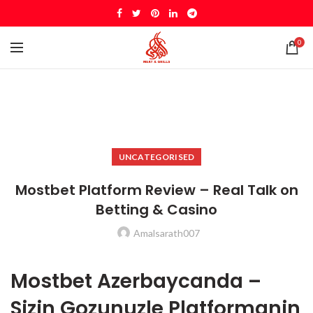
0
UNCATEGORISED
Mostbet Platform Review – Real Talk on
Betting & Casino
Amalsarath007
Mostbet Azerbaycanda –
Sizin Gozunuzle Platformanin