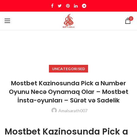
0
UNCATEGORISED
Mostbet Kazinosunda Pick a Number
Oyunu Necə Oynamaq Olar – Mostbet
İnsta-oyunları – Sürət və Sadelik
Amalsarath007
Mostbet Kazinosunda Pick a