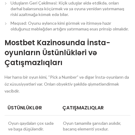
Uduşların Geri Çəkilməsi: Kiçik uduşlar əldə etdikdə, onları
dərhal balansınıza köçürmək və ya oyuna yenidən yatırmamaq
riski azaltmağa kömək edə bilər.
Məqsəd: Oyunu əyləncə kimi görmək və itirməyə hazır
olduğunuz məbləğdən artığını yatırmamaq əsas prinsip olmalıdır.
Mostbet Kazinosunda İnsta-
oyunların Üstünlükləri və
Çatışmazlıqları
Hər hansı bir oyun kimi, “Pick a Number” və digər İnsta-oyunların da
öz xüsusiyyətləri var. Onları obyektiv şəkildə qiymətləndirmək
vacibdir.
ÜSTÜNLÜKLƏR
ÇATIŞMAZLIQLAR
Oyun qaydaları çox sadə
Oyun tamamilə şansdan asılıdır,
və başa düşüləndir.
bacarıq elementi yoxdur.