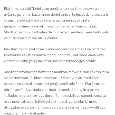
Platforma öz təkliflərini daim genişləndirir və texnologiyalara
uyğunlaşır. İdman bazarlarının dərinliyinin artırılması, daha çox canlı
yayımın əlavə edilməsi və ödəniş üsullarının spektrinin
genişləndirilməsi gələcək inkişaf istiqamətləri kimi görünür.
Mostbet-in mobil tətbiqləri də müntəzəm yenilənir, yeni funksiyalar
və optimallaşdırmalar əlavə olunur.
Rəqabət mühiti platformanı innovasiyalar axtarmağa və istifadəçi
tələblərinə cavab verməyə məcbur edir. Bu, nəticədə daha yaxşı
xidmət və daha geniş imkanlar şəklində istifadəçiyə qayıdır.
Mostbet Azərbaycan bazarında möhkəm mövqe tutan çoxfunksiyalı
bir platformadır. O, idman mərcləri, kazino oyunları, canlı diler
oyunları və virtual idman kimi geniş çeşid təklif edir. Platformanın
güclü tərəfləri arasında yerli dəstək, geniş ödəniş üsulları və
istifadəçi dostu interfeys durur. Təhlükəsizlik və qanuni lisenziya
əsas prioritetlərdir. İstifadəçilərə məsləhət görülür ki, mərc
etməzdən əvvəl şərtləri diqqətlə öyrənsinlər və məsuliyyətli oyun
prinsiplərinə əməl etsinlər.