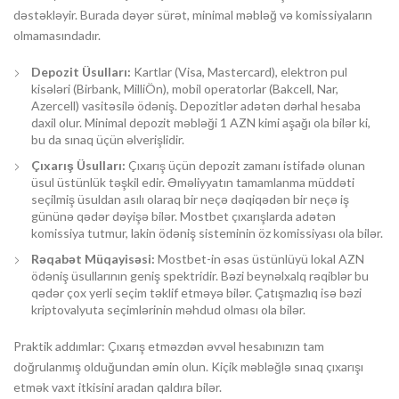
dəstəkləyir. Burada dəyər sürət, minimal məbləğ və komissiyaların
olmamasındadır.
Depozit Üsulları:
Kartlar (Visa, Mastercard), elektron pul
kisələri (Birbank, MilliÖn), mobil operatorlar (Bakcell, Nar,
Azercell) vasitəsilə ödəniş. Depozitlər adətən dərhal hesaba
daxil olur. Minimal depozit məbləği 1 AZN kimi aşağı ola bilər ki,
bu da sınaq üçün əlverişlidir.
Çıxarış Üsulları:
Çıxarış üçün depozit zamanı istifadə olunan
üsul üstünlük təşkil edir. Əməliyyatın tamamlanma müddəti
seçilmiş üsuldan asılı olaraq bir neçə dəqiqədən bir neçə iş
gününə qədər dəyişə bilər. Mostbet çıxarışlarda adətən
komissiya tutmur, lakin ödəniş sisteminin öz komissiyası ola bilər.
Rəqabət Müqayisəsi:
Mostbet-in əsas üstünlüyü lokal AZN
ödəniş üsullarının geniş spektridir. Bəzi beynəlxalq rəqiblər bu
qədər çox yerli seçim təklif etməyə bilər. Çatışmazlıq isə bəzi
kriptovalyuta seçimlərinin məhdud olması ola bilər.
Praktik addımlar: Çıxarış etməzdən əvvəl hesabınızın tam
doğrulanmış olduğundan əmin olun. Kiçik məbləğlə sınaq çıxarışı
etmək vaxt itkisini aradan qaldıra bilər.