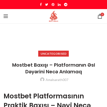
0
UNCATEGORISED
Mostbet Baxışı – Platformanın Əsl
Dəyərini Necə Anlamaq
Amalsarath007
Mostbet Platformasının
Praktik Baxışı – Nəyi Necə