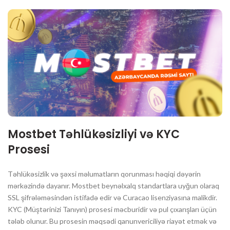
Mostbet Təhlükəsizliyi və KYC
Prosesi
Təhlükəsizlik və şəxsi məlumatların qorunması həqiqi dəyərin
mərkəzində dayanır. Mostbet beynəlxalq standartlara uyğun olaraq
SSL şifrələməsindən istifadə edir və Curacao lisenziyasına malikdir.
KYC (Müştərinizi Tanıyın) prosesi məcburidir və pul çıxarışları üçün
tələb olunur. Bu prosesin məqsədi qanunvericiliyə riayət etmək və