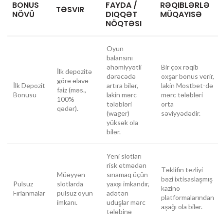
BONUS
FAYDA /
RƏQIBLƏRLƏ
TƏSVIR
NÖVÜ
DIQQƏT
MÜQAYISƏ
NÖQTƏSI
Oyun
balansını
əhəmiyyətli
Bir çox rəqib
İlk depozitə
dərəcədə
oxşar bonus verir,
görə əlavə
İlk Depozit
artıra bilər,
lakin Mostbet-də
faiz (məs.,
Bonusu
lakin mərc
mərc tələbləri
100%
tələbləri
orta
qədər).
(wager)
səviyyədədir.
yüksək ola
bilər.
Yeni slotları
risk etmədən
Təklifin tezliyi
Müəyyən
sınamaq üçün
bəzi ixtisaslaşmış
Pulsuz
slotlarda
yaxşı imkandır,
kazino
Fırlanmalar
pulsuz oyun
adətən
platformalarından
imkanı.
uduşlar mərc
aşağı ola bilər.
tələbinə