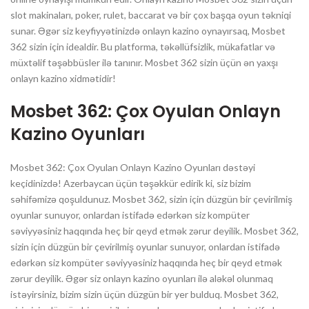
slot makinaları, poker, rulet, baccarat və bir çox başqa oyun təkniqi
sunar. Əgər siz keyfiyyətinizdə onlayn kazino oynayırsaq, Mosbet
362 sizin için idealdir. Bu platforma, təkəllüfsizlik, mükafatlar və
müxtəlif təşəbbüsler ilə tanınır. Mosbet 362 sizin üçün ən yaxşı
onlayn kazino xidmətidir!
Mosbet 362: Çox Oyulan Onlayn
Kazino Oyunları
Mosbet 362: Çox Oyulan Onlayn Kazino Oyunları dəstəyi
keçidinizdə! Azerbaycan üçün təşəkkür edirik ki, siz bizim
səhifəmizə qoşuldunuz. Mosbet 362, sizin için düzgün bir çevirilmiş
oyunlar sunuyor, onlardan istifadə edərkən siz kompüter
səviyyəsiniz haqqında heç bir qeyd etmək zərur deyilik. Mosbet 362,
sizin için düzgün bir çevirilmiş oyunlar sunuyor, onlardan istifadə
edərkən siz kompüter səviyyəsiniz haqqında heç bir qeyd etmək
zərur deyilik. Əgər siz onlayn kazino oyunları ilə aləkəl olunmaq
istəyirsiniz, bizim sizin üçün düzgün bir yer bulduq. Mosbet 362,