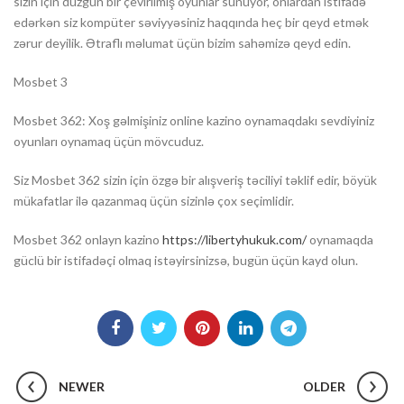
sizin için düzgün bir çevirilmiş oyunlar sunuyor, onlardan istifadə
edərkən siz kompüter səviyyəsiniz haqqında heç bir qeyd etmək
zərur deyilik. Ətraflı məlumat üçün bizim sahəmizə qeyd edin.
Mosbet 3
Mosbet 362: Xoş gəlmişiniz online kazino oynamaqdakı sevdiyiniz
oyunları oynamaq üçün mövcuduz.
Siz Mosbet 362 sizin için özgə bir alışveriş təciliyi təklif edir, böyük
mükafatlar ilə qazanmaq üçün sizinlə çox seçimlidir.
Mosbet 362 onlayn kazino
https://libertyhukuk.com/
oynamaqda
güclü bir istifadəçi olmaq istəyirsinizsə, bugün üçün kayd olun.
NEWER
OLDER