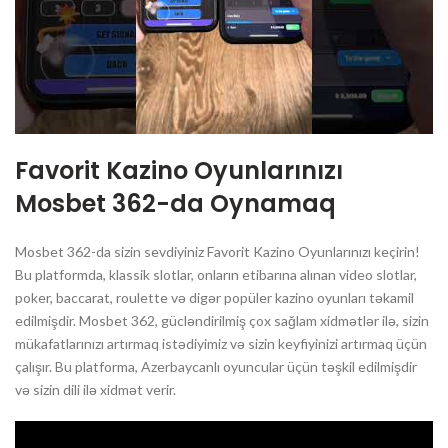
Favorit Kazino Oyunlarınızı
Mosbet 362-da Oynamaq
Mosbet 362-da sizin sevdiyiniz Favorit Kazino Oyunlarınızı keçirin!
Bu platformda, klassik slotlar, onların etibarına alınan video slotlar,
poker, baccarat, roulette və digər popüler kazino oyunları təkamil
edilmişdir. Mosbet 362, gücləndirilmiş çox sağlam xidmətlər ilə, sizin
mükafatlarınızı artırmaq istədiyimiz və sizin keyfiyinizi artırmaq üçün
çalışır. Bu platforma, Azerbaycanlı oyuncular üçün təşkil edilmişdir
və sizin dili ilə xidmət verir.