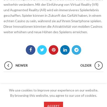
weiterhin verändern. Mit der Einführung von Virtual Reality (VR)
und Augmented Reality (AR) wird ein immersiveres Spielerlebnis
geschaffen. Spieler können in Zukunft das Gefühl haben, in einem
echten Casino zu sein, während sie auf ihrem Smartphone spielen.
Diese Innovationen könnten die Attraktivität von mobilen Casinos
weiter erhöhen und neue Höhen des Spielens erreichen.
NEWER
OLDER
We use cookies to improve your experience on our website.
By browsing this website, you agree to our use of cookies.
0
ACCEPT