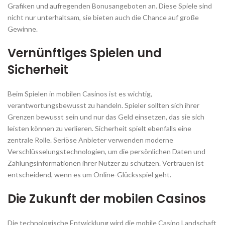
Grafiken und aufregenden Bonusangeboten an. Diese Spiele sind
nicht nur unterhaltsam, sie bieten auch die Chance auf große
Gewinne.
Vernünftiges Spielen und
Sicherheit
Beim Spielen in mobilen Casinos ist es wichtig,
verantwortungsbewusst zu handeln. Spieler sollten sich ihrer
Grenzen bewusst sein und nur das Geld einsetzen, das sie sich
leisten können zu verlieren. Sicherheit spielt ebenfalls eine
zentrale Rolle. Seriöse Anbieter verwenden moderne
Verschlüsselungstechnologien, um die persönlichen Daten und
Zahlungsinformationen ihrer Nutzer zu schützen. Vertrauen ist
entscheidend, wenn es um Online-Glücksspiel geht.
Die Zukunft der mobilen Casinos
Die technologische Entwicklung wird die mobile Casino Landschaft