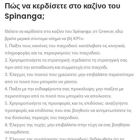
Πώς να κερδίσετε στο καζίνο του
Spinanga;
Θέλετε να κερδίσετε στο καζίνο του Spinanga; στ Greece; εδώ
βρείτε μερικά σύντομα νόημα να βή KPIs:
1. Παίξτε τους κανόνες του παιχνιδιού: κατάλαβατε τις κινητικές
πληροφορίες και τις περιορισμούς του παιχνιδιού.
2. Χρησιμοποιήστε τη στρατηγική: σχεδιάστε τη στρατηγική σας
πριν από την εκπαίδευση και συμμετοχή στο παιχνίδι.
3. Έλεγχος του ποσού που χρεώσετε: μην επιβάλlete περισσότερο
από το ποσό που μπορείτε να χάσετε.
4. Παίξτε με την ενδιαφέροντα σας προκαλυψη: μην παίζετε με
περισσότερο από το ποσό που μπορείτε να απολεσετε.
5. Χρησιμοποιήστε τις προσφορές και τις επιδόσεις: αναζητήστε
προσφορές και επιδόσεις που σας βοηθούν να αντιμετωπίσετε τις
πιο δύσκολες περιοχές του παιχνιδιού.
6. Έλεγχος της τυχής: μην επιβάλlete στην τύχη να σας βοηθήσει
να κερδίσετε.
7. Έλεγχος της συντήρησης του παιχνιδιού: βεβαιωθείτε ότι το