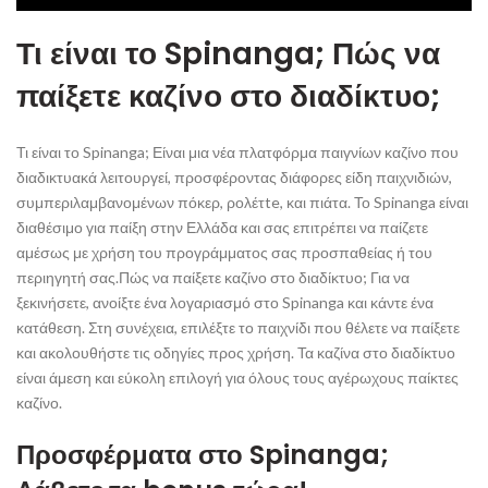
Τι είναι το Spinanga; Πώς να
παίξετε καζίνο στο διαδίκτυο;
Τι είναι το Spinanga; Είναι μια νέα πλατφόρμα παιγνίων καζίνο που
διαδικτυακά λειτουργεί, προσφέροντας διάφορες είδη παιχνιδιών,
συμπεριλαμβανομένων πόκερ, ρολέτte, και πιάτα. Το Spinanga είναι
διαθέσιμο για παίξη στην Ελλάδα και σας επιτρέπει να παίζετε
αμέσως με χρήση του προγράμματος σας προσπαθείας ή του
περιηγητή σας.Πώς να παίξετε καζίνο στο διαδίκτυο; Για να
ξεκινήσετε, ανοίξτε ένα λογαριασμό στο Spinanga και κάντε ένα
κατάθεση. Στη συνέχεια, επιλέξτε το παιχνίδι που θέλετε να παίξετε
και ακολουθήστε τις οδηγίες προς χρήση. Τα καζίνα στο διαδίκτυο
είναι άμεση και εύκολη επιλογή για όλους τους αγέρωχους παίκτες
καζίνο.
Προσφέρματα στο Spinanga;