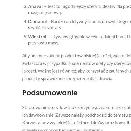
Anavar
– Jest to łagodniejszy steryd, idealny dla po
masę mięśniową.
Dianabol
– Bardzo efektywny środek do szybkiego pr
szybkie rezultaty.
Winstrol
– Używany głównie w celu redukcji tkanki t
przyrostu masy.
Aby uniknąć zakupu produktów niskiej jakości, warto d
zwłaszcza w przypadku suplementów diety czy sterydów
jakości. Ważne jest również, aby korzystać z zaufanych 
produkty sprawdzone i bezpieczne dla zdrowia.
Podsumowanie
Stackowanie sterydów może przynieść znakomite rezulta
ich dawkowanie. Zawsze należy podchodzić do tematu z
Korzystając z wysokiej jakości produktów oraz konsult
sylwetki w sposób bezpieczny i skuteczny.