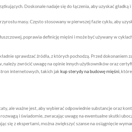
czątkujących. Doskonale nadaje się do łączenia, aby uzyskać gładką i
zyrostu masy. Często stosowany w pierwszej fazie cyklu, aby uzys
łuszczowej, poprawia definicję mięśni i może być używany w cyklac
okładnie sprawdzać źródła, z których pochodzą. Przed dokonaniem z
, należy zwrócić uwagę na opinie innych użytkowników oraz certyf
stron internetowych, takich jak
kup sterydy na budowę mięśni
, któr
ty, ale ważne jest, aby wybierać odpowiednie substancje oraz kon
 rozwagą i świadomie, zwracając uwagę na ewentualne skutki uboc
ując się z ekspertami, można zwiększyć szanse na osiągnięcie wyma