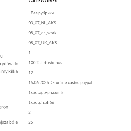
CATEGORIES
! Без рубрики
03_07_NL_AKS
08_07_es_work
08_07_UK_AKS
1
lu
100 Talletusbonus
erydów do
imy kilka
12
15.06.2026 DE online casino paypal
1xbetapp-ph.com5
1xbetph.ph66
teron
2
jsza bóle
25