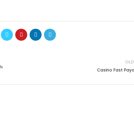
OLD
θε
Casino Fast Pay