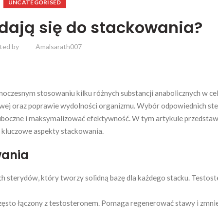
UNCATEGORISED
adają się do stackowania?
ted by
Amalsarath007
dnoczesnym stosowaniu kilku różnych substancji anabolicznych w ce
owej oraz poprawie wydolności organizmu. Wybór odpowiednich st
 uboczne i maksymalizować efektywność. W tym artykule przedstaw
z kluczowe aspekty stackowania.
wania
ych sterydów, który tworzy solidną bazę dla każdego stacku. Testos
ęsto łączony z testosteronem. Pomaga regenerować stawy i zmnie