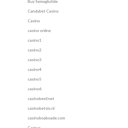
Buy Semaglutide
Candybet Casino
Casino
casino online
casino1
casino2
casino3
casino4
casino5
casino6
casinobeef.net
casinobetsio.nl
casinoboaboade.com
Cazeus