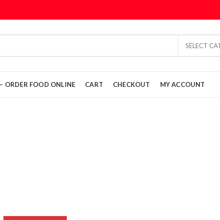
SELECT C
L – ORDER FOOD ONLINE
CART
CHECKOUT
MY ACCOUNT