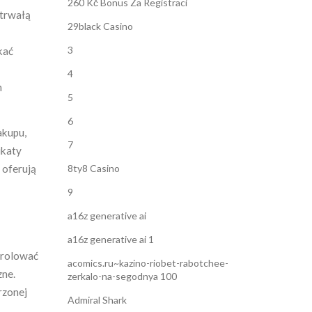
260 Kč Bonus Za Registraci
 trwałą
29black Casino
3
kać
4
h
5
6
akupu,
7
ikaty
e oferują
8ty8 Casino
9
a16z generative ai
a16z generative ai 1
trolować
acomics.ru~kazino-riobet-rabotchee-
zne.
zerkalo-na-segodnya 100
rzonej
Admiral Shark