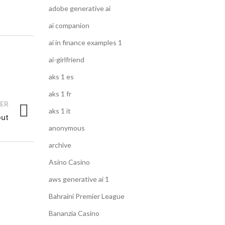
adobe generative ai
ai companion
ai in finance examples 1
ai-girlfriend
aks 1 es
aks 1 fr
ER
aks 1 it
out
anonymous
archive
Asino Casino
aws generative ai 1
Bahraini Premier League
Bananzia Casino