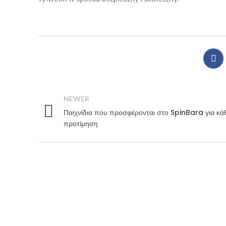
NEWER
Παιχνίδια που προσφέρονται στο SpinBara για κά
προτίμηση