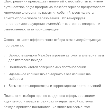
Шанс решения превращает типичный юзерский опыт в личное
путешествие. Когда программа Максбет зеркало предоставляет
множество альтернатив развития событий, юзер является
архитектором своего переживания. Это генерирует
неповторимое ощущение ownership – состояние владения и
ответственности за происходящее.
Основные части эффективного отбора в взаимодействующих
программах:
Важность каждого Максбет игровые автоматы альтернативы
для итогового исхода
Понятность итогов совершаемых постановлений
Идеальное количество альтернатив без излишества
выбором
Возможность пересмотра и корректировки постановлений
Психология выбора прочно соединена с формированием
идентичности юзера в границах интерактивной системы.
Каждое принятое постановление является элементом