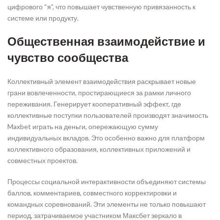
цифрового “я”, что повышает чувственную привязанность к
системе или продукту.
Общественная взаимодействие и
чувство сообщества
Коллективный элемент взаимодействия раскрывает новые
грани вовлеченности, простирающиеся за рамки личного
переживания. Генерирует кооперативный эффект, где
коллективные поступки пользователей производят значимость
Maxbet играть на деньги, опережающую сумму
индивидуальных вкладов. Это особенно важно для платформ
коллективного образования, коллективных приложений и
совместных проектов.
Процессы социальной интерактивности объединяют системы
баллов, комментариев, совместного корректировки и
командных соревнований. Эти элементы не только повышают
период, затрачиваемое участником Максбет зеркало в