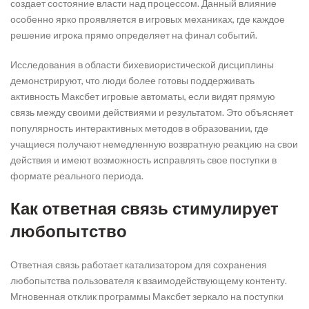
создает состояние власти над процессом. Данный влияние
особенно ярко проявляется в игровых механиках, где каждое
решение игрока прямо определяет на финал событий.
Исследования в области бихевиористической дисциплины
демонстрируют, что люди более готовы поддерживать
активность Максбет игровые автоматы, если видят прямую
связь между своими действиями и результатом. Это объясняет
популярность интерактивных методов в образовании, где
учащиеся получают немедленную возвратную реакцию на свои
действия и имеют возможность исправлять свое поступки в
формате реального периода.
Как ответная связь стимулирует
любопытство
Ответная связь работает катализатором для сохранения
любопытства пользователя к взаимодействующему контенту.
Мгновенная отклик программы Максбет зеркало на поступки