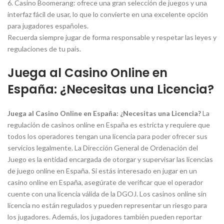
6. Casino Boomerang: ofrece una gran selección de juegos y una
interfaz fácil de usar, lo que lo convierte en una excelente opción
para jugadores españoles.
Recuerda siempre jugar de forma responsable y respetar las leyes y
regulaciones de tu país.
Juega al Casino Online en
España: ¿Necesitas una Licencia?
Juega al Casino Online en España: ¿Necesitas una Licencia?
La
regulación de casinos online en España es estricta y requiere que
todos los operadores tengan una licencia para poder ofrecer sus
servicios legalmente. La Dirección General de Ordenación del
Juego es la entidad encargada de otorgar y supervisar las licencias
de juego online en España. Si estás interesado en jugar en un
casino online en España, asegúrate de verificar que el operador
cuente con una licencia válida de la DGOJ. Los casinos online sin
licencia no están regulados y pueden representar un riesgo para
los jugadores. Además, los jugadores también pueden reportar