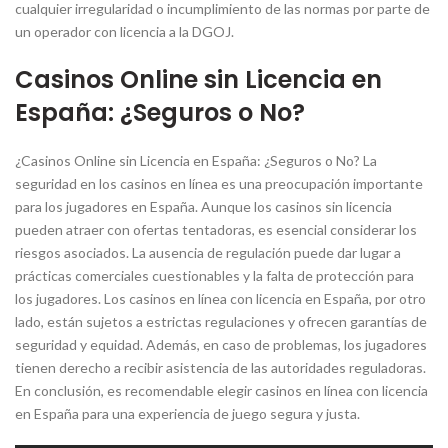
cualquier irregularidad o incumplimiento de las normas por parte de
un operador con licencia a la DGOJ.
Casinos Online sin Licencia en
España: ¿Seguros o No?
¿Casinos Online sin Licencia en España: ¿Seguros o No? La
seguridad en los casinos en línea es una preocupación importante
para los jugadores en España. Aunque los casinos sin licencia
pueden atraer con ofertas tentadoras, es esencial considerar los
riesgos asociados. La ausencia de regulación puede dar lugar a
prácticas comerciales cuestionables y la falta de protección para
los jugadores. Los casinos en línea con licencia en España, por otro
lado, están sujetos a estrictas regulaciones y ofrecen garantías de
seguridad y equidad. Además, en caso de problemas, los jugadores
tienen derecho a recibir asistencia de las autoridades reguladoras.
En conclusión, es recomendable elegir casinos en línea con licencia
en España para una experiencia de juego segura y justa.