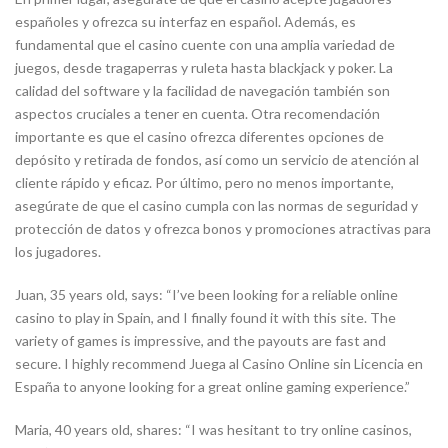
españoles y ofrezca su interfaz en español. Además, es
fundamental que el casino cuente con una amplia variedad de
juegos, desde tragaperras y ruleta hasta blackjack y poker. La
calidad del software y la facilidad de navegación también son
aspectos cruciales a tener en cuenta. Otra recomendación
importante es que el casino ofrezca diferentes opciones de
depósito y retirada de fondos, así como un servicio de atención al
cliente rápido y eficaz. Por último, pero no menos importante,
asegúrate de que el casino cumpla con las normas de seguridad y
protección de datos y ofrezca bonos y promociones atractivas para
los jugadores.
Juan, 35 years old, says: “I’ve been looking for a reliable online
casino to play in Spain, and I finally found it with this site. The
variety of games is impressive, and the payouts are fast and
secure. I highly recommend Juega al Casino Online sin Licencia en
España to anyone looking for a great online gaming experience.”
Maria, 40 years old, shares: “I was hesitant to try online casinos,