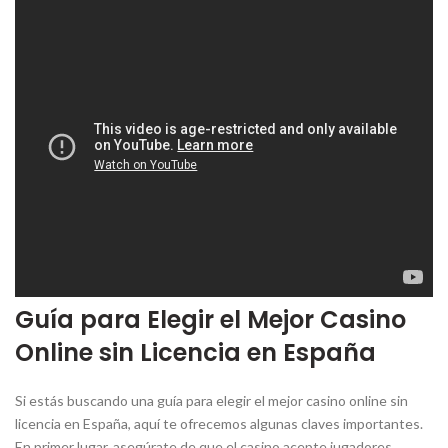
Guía para Elegir el Mejor Casino
Online sin Licencia en España
Si estás buscando una guía para elegir el mejor casino online sin
licencia en España, aquí te ofrecemos algunas claves importantes.
En primer lugar, asegúrate de que el casino acepte jugadores