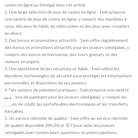
casino en ligne au Sénégal dans cet article.
1. Une large sélection de jeux de casino en ligne : 1win propose
une variété de jeux de casino en ligne, y compris des machines à
sous, des jeux de table, du vidéo poker et des jeux avec croupiers
en direct.
2. Des bonus et promotions attractifs : 1win offre régulièrement
des bonus et promotions attractifs pour les joueurs sénégalais, y
compris des bonus de bienvenue, des tours gratuits et des
remises en argent.
3. Une plateforme de jeu sécurisée et fiable : 1win utilise les
dernières technologies de sécurité pour protéger les informations
personnelles et financières de ses joueurs.
4. Des options de paiement pratiques : 1win propose une variété
d’options de paiement pour les joueurs sénégalais, y compris les
cartes de crédit, les portefeuilles électroniques et les transferts
bancaires.
5. Un service clientèle de qualité : 1win offre un service clientèle
de qualité disponible 24h/24 et 7j/7 pour aider les joueurs
sénégalais avec toutes leurs questions ou préoccupations.