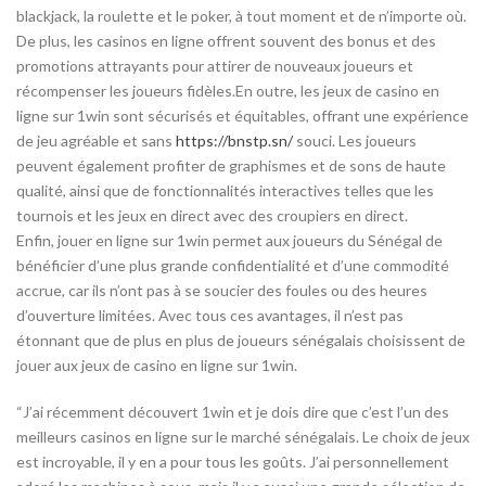
blackjack, la roulette et le poker, à tout moment et de n’importe où.
De plus, les casinos en ligne offrent souvent des bonus et des
promotions attrayants pour attirer de nouveaux joueurs et
récompenser les joueurs fidèles.En outre, les jeux de casino en
ligne sur 1win sont sécurisés et équitables, offrant une expérience
de jeu agréable et sans
https://bnstp.sn/
souci. Les joueurs
peuvent également profiter de graphismes et de sons de haute
qualité, ainsi que de fonctionnalités interactives telles que les
tournois et les jeux en direct avec des croupiers en direct.
Enfin, jouer en ligne sur 1win permet aux joueurs du Sénégal de
bénéficier d’une plus grande confidentialité et d’une commodité
accrue, car ils n’ont pas à se soucier des foules ou des heures
d’ouverture limitées. Avec tous ces avantages, il n’est pas
étonnant que de plus en plus de joueurs sénégalais choisissent de
jouer aux jeux de casino en ligne sur 1win.
“J’ai récemment découvert 1win et je dois dire que c’est l’un des
meilleurs casinos en ligne sur le marché sénégalais. Le choix de jeux
est incroyable, il y en a pour tous les goûts. J’ai personnellement