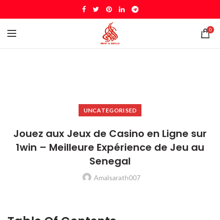
0
UNCATEGORISED
Jouez aux Jeux de Casino en Ligne sur
1win – Meilleure Expérience de Jeu au
Senegal
Amalsarath007